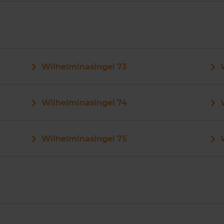
Wilhelminasingel 73
Wilhelminasingel 74
Wilhelminasingel 75