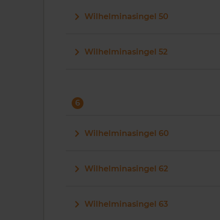
Wilhelminasingel 50
Wilhelminasingel 52
6
Wilhelminasingel 60
Wilhelminasingel 62
Wilhelminasingel 63