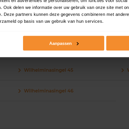
ent en advertenties te personaliseren, om functies voor social
. Ook delen we informatie over uw gebruik van onze site met on
e. Deze partners kunnen deze gegevens combineren met andere i
erzameld op basis van uw gebruik van hun services.
Wilhelminasingel 43
Aanpassen
Wilhelminasingel 44
Wilhelminasingel 45
Wilhelminasingel 46