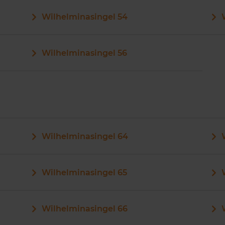
Wilhelminasingel 54
Wilhelminasingel 56
Wilhelminasingel 64
Wilhelminasingel 65
Wilhelminasingel 66