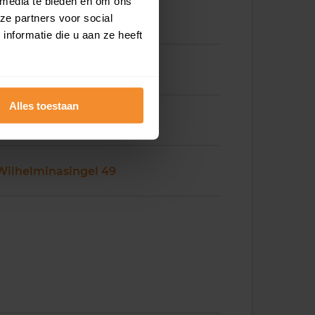
 media te bieden en om ons
ze partners voor social
nformatie die u aan ze heeft
Wilhelminasingel 47
Alles toestaan
Wilhelminasingel 48
Wilhelminasingel 49