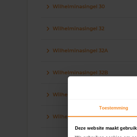
Wilhelminasingel 30
Wilhelminasingel 32
Wilhelminasingel 32A
Wilhelminasingel 32B
Wilhelminasingel 32C
Toestemming
Wilhelminasingel 32F
Deze website maakt gebruik