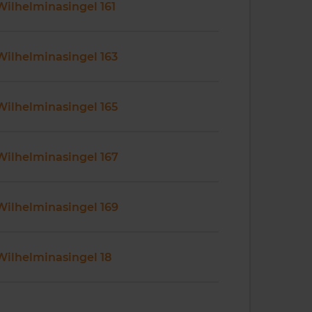
Wilhelminasingel 161
Wilhelminasingel 163
Wilhelminasingel 165
Wilhelminasingel 167
Wilhelminasingel 169
Wilhelminasingel 18