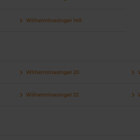
Wilhelminasingel 149
Wilhelminasingel 20
Wilhelminasingel 22