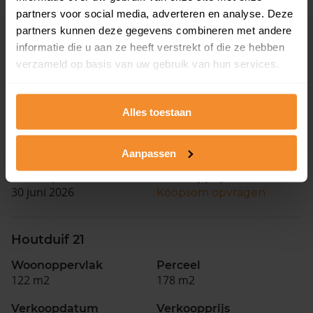
partners voor social media, adverteren en analyse. Deze
partners kunnen deze gegevens combineren met andere
Eerder verkochte woningen in de buurt
informatie die u aan ze heeft verstrekt of die ze hebben
verzameld op basis van uw gebruik van hun services.
Andere koopsommen opvragen
Vinkenveld 10
Alles toestaan
Woonoppervlak
Perceel
150 m2
169 m2
Aanpassen
Verkoopdatum
Verkoopprijs
30 juni 2026
Koopsom opvragen
Houtduif 21
Woonoppervlak
Perceel
122 m2
178 m2
Verkoopdatum
Verkoopprijs