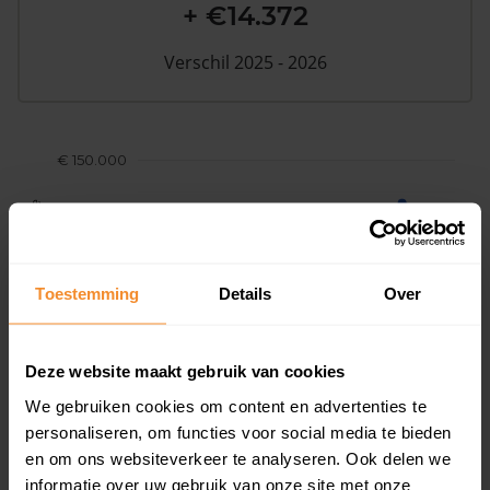
+ €14.372
Verschil 2025 - 2026
€ 150.000
Woningwaarde
€ 100.000
€ 50.000
Toestemming
Details
Over
€ 0
2017
2018
2019
2020
202
Deze website maakt gebruik van cookies
We gebruiken cookies om content en advertenties te
personaliseren, om functies voor social media te bieden
en om ons websiteverkeer te analyseren. Ook delen we
informatie over uw gebruik van onze site met onze