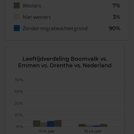
Westers
7%
Niet-westers
3%
Zonder migratieachtergrond
90%
Leeftijdverdeling Boomvalk vs.
Emmen vs. Drenthe vs. Nederland
50%
40%
30%
20%
10%
0-14 jaar
15-24 jaar
25