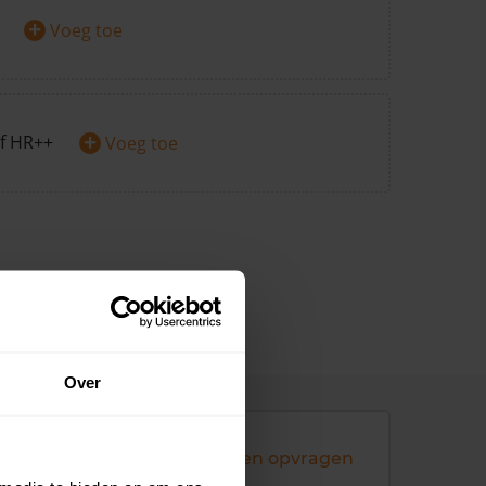
+
Voeg toe
+
f HR++
Voeg toe
Over
Andere koopsommen opvragen