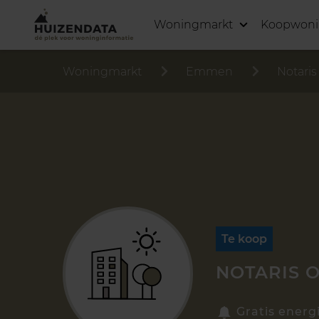
Woningmarkt
Koopwon
Woningmarkt
Emmen
Notaris
Te koop
NOTARIS 
Gratis energ