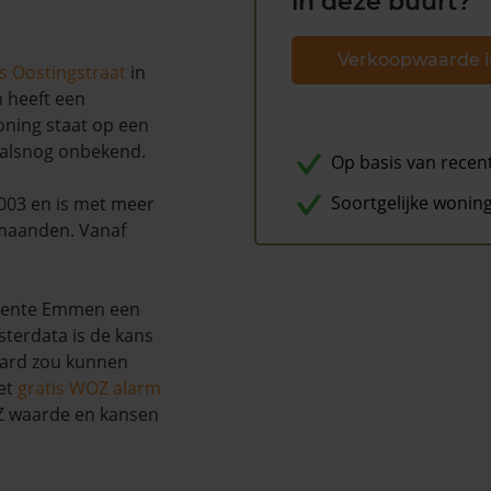
in deze buurt?
Verkoopwaarde i
s Oostingstraat
in
n heeft een
ning staat op een
ralsnog onbekend.
Op basis van recen
Soortgelijke wonin
2003 en is met meer
 maanden. Vanaf
meente Emmen een
terdata is de kans
aard zou kunnen
et
gratis WOZ alarm
OZ waarde en kansen