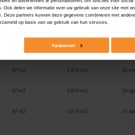
ent en advertenties te personaliseren, om functies voor social
. Ook delen we informatie over uw gebruik van onze site met on
Woonoppervlak
Perceel
Ver
e. Deze partners kunnen deze gegevens combineren met andere i
erzameld op basis van uw gebruik van hun services.
150 m2
169 m2
30 ju
Aanpassen
122 m2
178 m2
30 ju
97 m2
2.814 m2
20 me
97 m2
2.814 m2
24 ap
97 m2
2.814 m2
15 ap