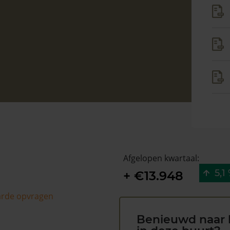
Afgelopen kwartaal:
5,1
+ €13.948
arde opvragen
Benieuwd naar 