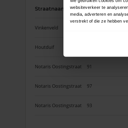
We gebruiken cookies om cont
websiteverkeer te analyseren
Straatnaam
Huisnr.
media, adverteren en analys
verstrekt of die ze hebben v
Vinkenveld
10
Houtduif
21
Notaris Oostingstraat
91
Notaris Oostingstraat
97
Notaris Oostingstraat
93