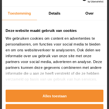
Koopsommenoverzicht (1 jaar gratis
updates)
Toestemming
Details
Over
Inclusief 1 jaar gratis updates
Een overzicht van alle verkochte woningen (koopsom
en koopdatum) binnen een postcodegebied. Dit
Deze website maakt gebruik van cookies
inclusief een jaar lang gratis updates van nieuwe
We gebruiken cookies om content en advertenties te
koopsommen.
personaliseren, om functies voor social media te bieden
en om ons websiteverkeer te analyseren. Ook delen we
informatie over uw gebruik van onze site met onze
partners voor social media, adverteren en analyse. Deze
Bekijk product
partners kunnen deze gegevens combineren met andere
informatie die u aan ze heeft verstrekt of die ze hebben
Direct leverbaar
verzameld op basis van uw gebruik van hun services.
Alles toestaan
Kadastrale kaart pakket
Alleen globale ligging perceel