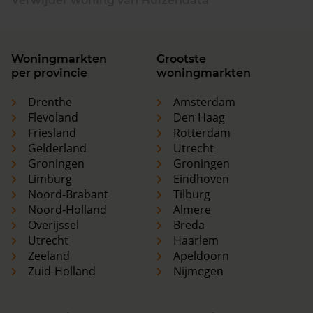
Verwijder woning van Huizendata
Woningmarkten
Grootste
per provincie
woningmarkten
Drenthe
Amsterdam
Flevoland
Den Haag
Friesland
Rotterdam
Gelderland
Utrecht
Groningen
Groningen
Limburg
Eindhoven
Noord-Brabant
Tilburg
Noord-Holland
Almere
Overijssel
Breda
Utrecht
Haarlem
Zeeland
Apeldoorn
Zuid-Holland
Nijmegen