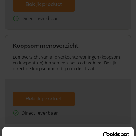
Bekijk product
Direct leverbaar
Koopsommenoverzicht
Een overzicht van alle verkochte woningen (koopsom
en koopdatum) binnen een postcodegebied. Bekijk
direct de koopsommen bij u in de straat!
Bekijk product
Direct leverbaar