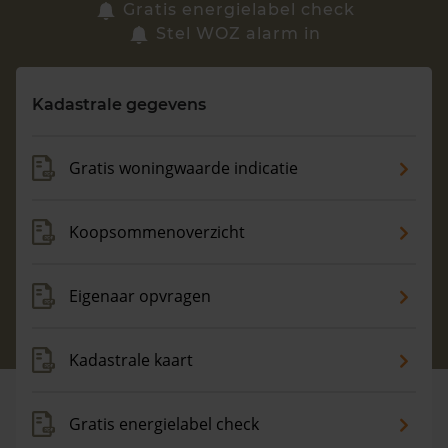
Zoek een woning
Gratis energielabel check
Stel WOZ alarm in
Vragen? Neem contact met ons op
Kadastrale gegevens
088 220 4200
Maandag t/m vrijdag - 08:00 -18:00
Gratis woningwaarde indicatie
Koopsommenoverzicht
Eigenaar opvragen
Kadastrale kaart
Gratis energielabel check