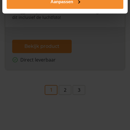
Aanpassen
Een uitgebreid overzicht van het perceel en
omliggende percelen met de kadastrale erfgrenzen,
dit inclusief de luchtfoto!
Bekijk product
Direct leverbaar
1
2
3