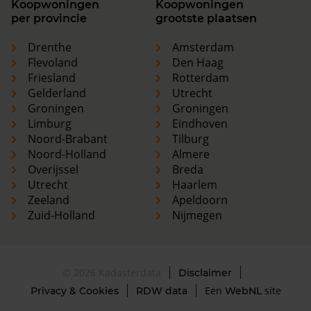
Koopwoningen
Koopwoningen
per provincie
grootste plaatsen
Drenthe
Amsterdam
Flevoland
Den Haag
Friesland
Rotterdam
Gelderland
Utrecht
Groningen
Groningen
Limburg
Eindhoven
Noord-Brabant
Tilburg
Noord-Holland
Almere
Overijssel
Breda
Utrecht
Haarlem
Zeeland
Apeldoorn
Zuid-Holland
Nijmegen
© 2026 Kadasterdata
Disclaimer
Een
site
Privacy & Cookies
RDW data
WebNL