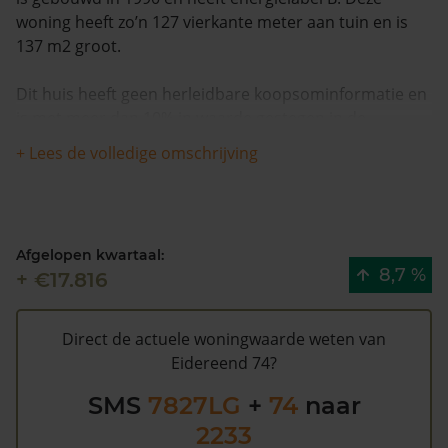
woning heeft zo’n 127 vierkante meter aan tuin en is
137 m2 groot.
Dit huis heeft geen herleidbare koopsominformatie en
is met meer dan 10% in waarde gestegen in de
afgelopen 12 maanden. Waarschijnlijk is deze woning
+ Lees de volledige omschrijving
sinds 1993 niet meer verkocht.
De WOZ waarde van Eidereend 74 volgens de
gemeente Emmen is €170.000 (2020). Volgens
Afgelopen kwartaal:
Kadasterdata is de kans laag dat deze waarde te hoog
8,7 %
+ €17.816
is en dat er bespaard zou kunnen worden op de
gemeentelijke belastingen. Met het
gratis WOZ alarm
bent u elk jaar op de hoogte van uw laatste WOZ
Direct de actuele woningwaarde weten van
waarde en kansen op besparing. Schrijf u
hier
gratis in.
Eidereend 74?
SMS
7827LG
+
74
naar
2233