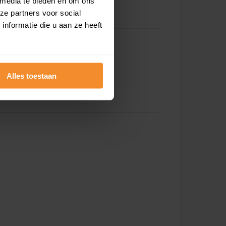
 media te bieden en om ons
Buidelmees 79
ze partners voor social
nformatie die u aan ze heeft
Alles toestaan