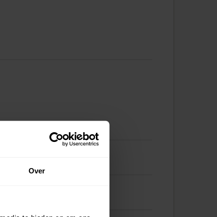
Buidelmees 77
Over
Buidelmees 78