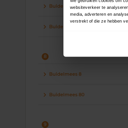
We gebruiken cookies om cont
Buidelmees 71
websiteverkeer te analyseren
media, adverteren en analys
verstrekt of die ze hebben v
Buidelmees 72
8
Buidelmees 8
Buidelmees 80
9