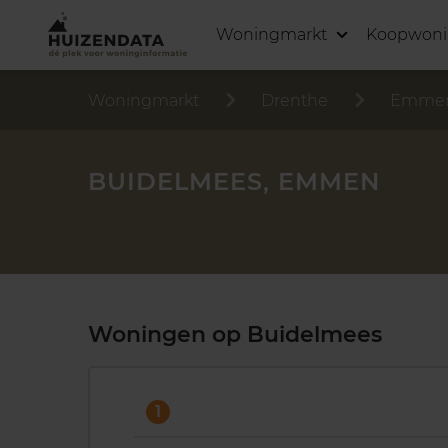
Woningmarkt
Koopwon
Woningmarkt
Drenthe
Emme
BUIDELMEES, EMMEN
Woningen op Buidelmees
1