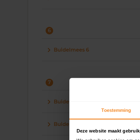
6
Buidelmees 6
7
Buidelmees 7
Toestemming
Buidelmees 70
Deze website maakt gebruik