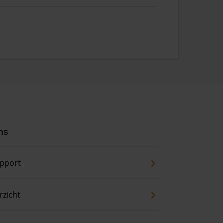
ns
pport
zicht