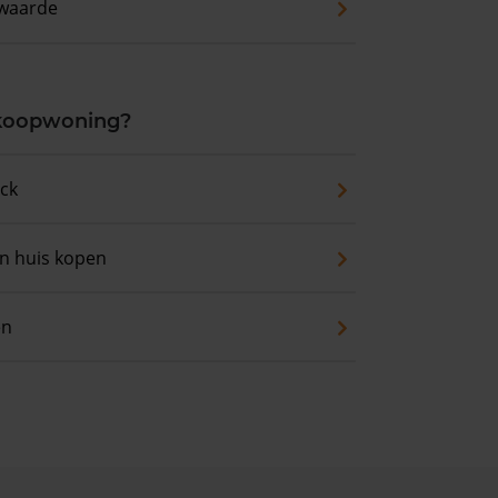
waarde
 koopwoning?
eck
an huis kopen
en