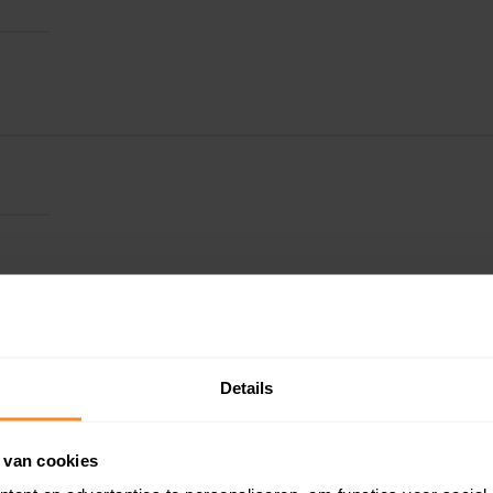
Buidelmees 73
Details
Buidelmees 74
 van cookies