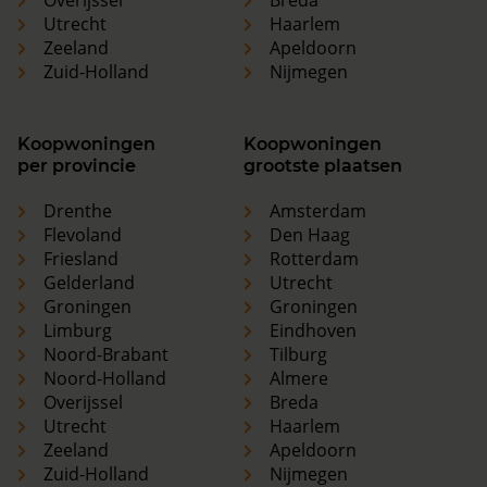
Overijssel
Breda
Utrecht
Haarlem
Zeeland
Apeldoorn
Zuid-Holland
Nijmegen
Koopwoningen
Koopwoningen
per provincie
grootste plaatsen
Drenthe
Amsterdam
Flevoland
Den Haag
Friesland
Rotterdam
Gelderland
Utrecht
Groningen
Groningen
Limburg
Eindhoven
Noord-Brabant
Tilburg
Noord-Holland
Almere
Overijssel
Breda
Utrecht
Haarlem
Zeeland
Apeldoorn
Zuid-Holland
Nijmegen