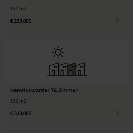
137 m2
€ 239.000
Hemrikkwartier 76, Emmen
130 m2
€ 320.000