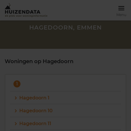
Menu
HAGEDOORN, EMMEN
Woningen op Hagedoorn
1
Hagedoorn 1
Hagedoorn 10
Zoek een woning
Hagedoorn 11