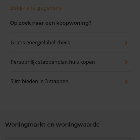
Bekijk alle gegevens
Op zoek naar een koopwoning?
Gratis energielabel check
Persoonlijk stappenplan huis kopen
Slim bieden in 3 stappen
Woningmarkt en woningwaarde