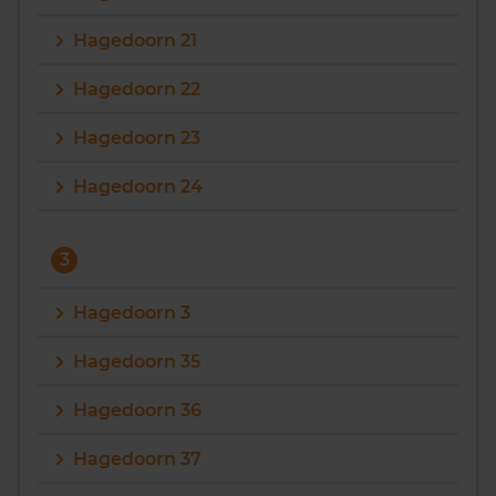
Hagedoorn 21
Hagedoorn 22
Hagedoorn 23
Hagedoorn 24
3
Hagedoorn 3
Hagedoorn 35
Hagedoorn 36
Hagedoorn 37