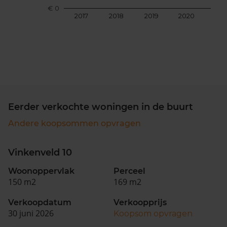
€ 0
2017
2018
2019
2020
202
Eerder verkochte woningen in de buurt
Andere koopsommen opvragen
Vinkenveld 10
Woonoppervlak
Perceel
150 m2
169 m2
Verkoopdatum
Verkoopprijs
30 juni 2026
Koopsom opvragen