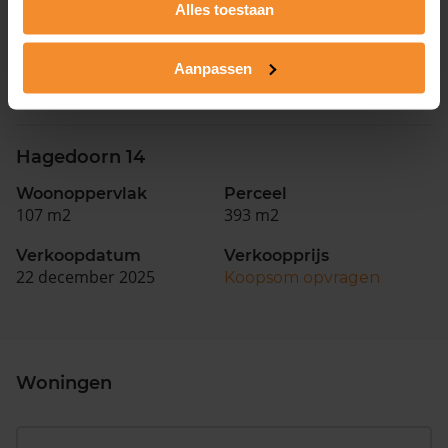
Woonoppervlak
Perceel
Alles toestaan
84 m2
318 m2
Verkoopdatum
Verkoopprijs
Aanpassen
06 februari 2026
Koopsom opvragen
Hagedoorn 14
Woonoppervlak
Perceel
107 m2
393 m2
Verkoopdatum
Verkoopprijs
22 december 2025
Koopsom opvragen
Woningen