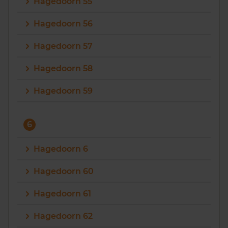
Hagedoorn 55
Hagedoorn 56
Hagedoorn 57
Hagedoorn 58
Hagedoorn 59
6
Hagedoorn 6
Hagedoorn 60
Hagedoorn 61
Hagedoorn 62