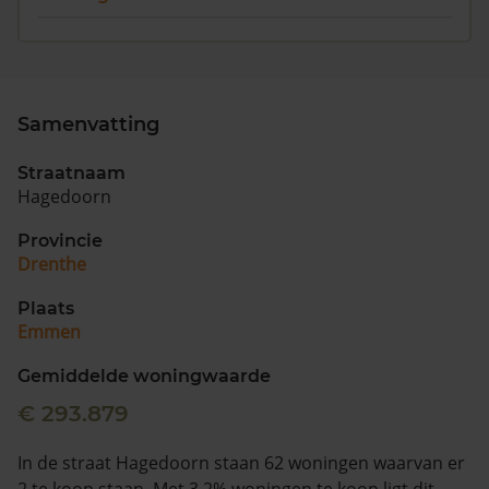
Samenvatting
Straatnaam
Hagedoorn
Provincie
Drenthe
Plaats
Emmen
Gemiddelde woningwaarde
€ 293.879
In de straat Hagedoorn staan 62 woningen waarvan er