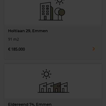
Holtlaan 29, Emmen
91 m2
€ 185.000
Eidereend 74, Emmen