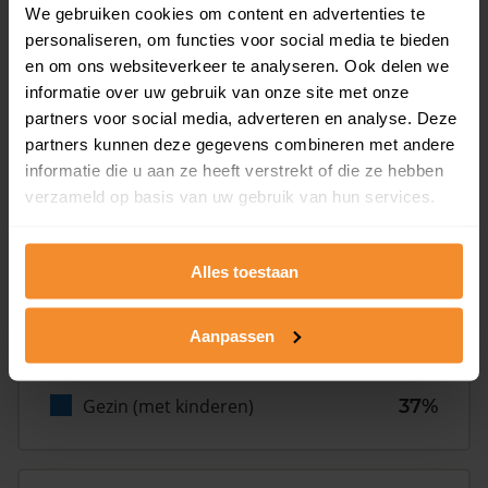
We gebruiken cookies om content en advertenties te
personaliseren, om functies voor social media te bieden
Inwoners
en om ons websiteverkeer te analyseren. Ook delen we
informatie over uw gebruik van onze site met onze
partners voor social media, adverteren en analyse. Deze
Type huishoudens
partners kunnen deze gegevens combineren met andere
informatie die u aan ze heeft verstrekt of die ze hebben
verzameld op basis van uw gebruik van hun services.
Alles toestaan
Eénpersoons
32%
Aanpassen
Stel (geen kinderen)
31%
Gezin (met kinderen)
37%