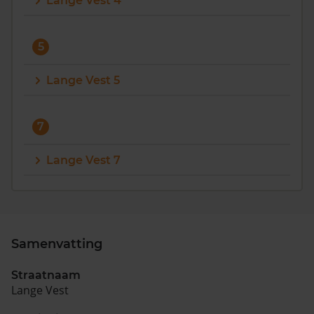
Lange Vest 4
Vragen? Neem contact met ons op
5
088 220 4200
Maandag t/m vrijdag - 08:00 -18:00
Lange Vest 5
7
Lange Vest 7
Samenvatting
Straatnaam
Lange Vest