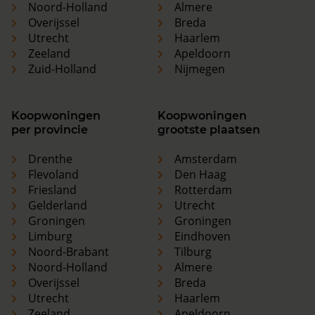
Noord-Holland
Almere
Overijssel
Breda
Utrecht
Haarlem
Zeeland
Apeldoorn
Zuid-Holland
Nijmegen
Koopwoningen
Koopwoningen
per provincie
grootste plaatsen
Drenthe
Amsterdam
Flevoland
Den Haag
Friesland
Rotterdam
Gelderland
Utrecht
Groningen
Groningen
Limburg
Eindhoven
Noord-Brabant
Tilburg
Noord-Holland
Almere
Overijssel
Breda
Utrecht
Haarlem
Zeeland
Apeldoorn