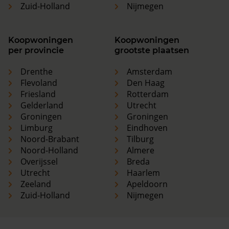
Zuid-Holland
Nijmegen
Koopwoningen
Koopwoningen
per provincie
grootste plaatsen
Drenthe
Amsterdam
Flevoland
Den Haag
Friesland
Rotterdam
Gelderland
Utrecht
Groningen
Groningen
Limburg
Eindhoven
Noord-Brabant
Tilburg
Noord-Holland
Almere
Overijssel
Breda
Utrecht
Haarlem
Zeeland
Apeldoorn
Zuid-Holland
Nijmegen