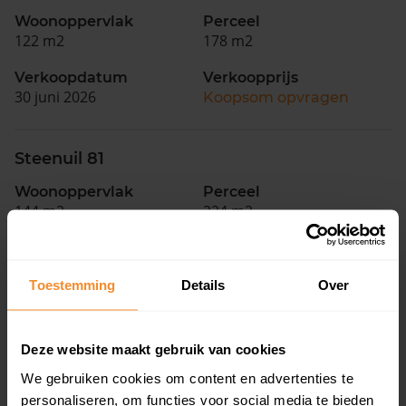
Woonoppervlak
Perceel
122 m2
178 m2
Verkoopdatum
Verkoopprijs
30 juni 2026
Koopsom opvragen
Steenuil 81
Woonoppervlak
Perceel
144 m2
224 m2
Verkoopdatum
Verkoopprijs
30 juni 2026
Koopsom opvragen
Toestemming
Details
Over
Lienackers 29
Deze website maakt gebruik van cookies
Woonoppervlak
Perceel
We gebruiken cookies om content en advertenties te
88 m2
211 m2
personaliseren, om functies voor social media te bieden