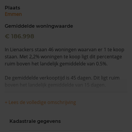
Plaats
Emmen
Gemiddelde woningwaarde
€ 186.998
In Lienackers staan 46 woningen waarvan er 1 te koop
staan. Met 2,2% woningen te koop ligt dit percentage
ruim boven het landelijk gemiddelde van 0.5%.
De gemiddelde verkooptijd is 45 dagen. Dit ligt ruim
boven het landelijk gemiddelde van 15 dagen.
De gemiddelde huizenprijs is €249.500. De gemiddelde
+ Lees de volledige omschrijving
vraagprijs is €249.500. In de afgelopen 12 maanden is
de gemiddelde woningwaarde met 7,6% gestegen.
Kadastrale gegevens