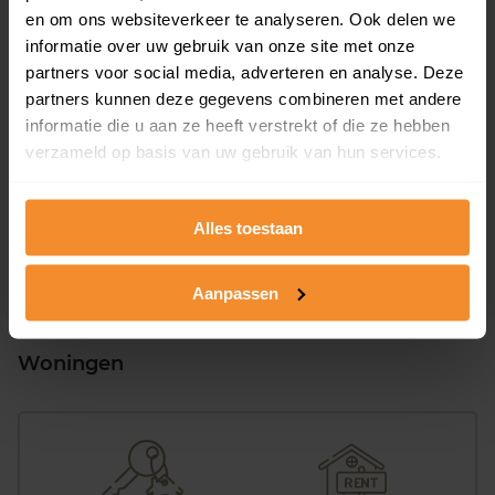
Verkoopdatum
Verkoopprijs
en om ons websiteverkeer te analyseren. Ook delen we
01 mei 2026
Koopsom opvragen
informatie over uw gebruik van onze site met onze
partners voor social media, adverteren en analyse. Deze
partners kunnen deze gegevens combineren met andere
Lienackers 46
informatie die u aan ze heeft verstrekt of die ze hebben
verzameld op basis van uw gebruik van hun services.
Woonoppervlak
Perceel
126 m2
348 m2
Verkoopdatum
Verkoopprijs
Alles toestaan
09 februari 2026
Koopsom opvragen
Aanpassen
Woningen