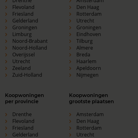
Drenthe
Amsterdam
Flevoland
Den Haag
Friesland
Rotterdam
Gelderland
Utrecht
Groningen
Groningen
Limburg
Eindhoven
Noord-Brabant
Tilburg
Noord-Holland
Almere
Overijssel
Breda
Utrecht
Haarlem
Zeeland
Apeldoorn
Zuid-Holland
Nijmegen
Koopwoningen
Koopwoningen
per provincie
grootste plaatsen
Drenthe
Amsterdam
Flevoland
Den Haag
Friesland
Rotterdam
Gelderland
Utrecht