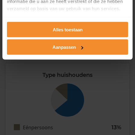
informatie die u aan ze heeft verstrekt of die ze hebben
1981 - 2007
0%
verzameld op basis van uw gebruik van hun services.
2008 of later
100%
Alles toestaan
Aanpassen
Inwoners
Type huishoudens
Eénpersoons
13%