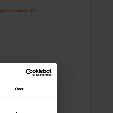
Monetpassage 48
Monetpassage 58
Over