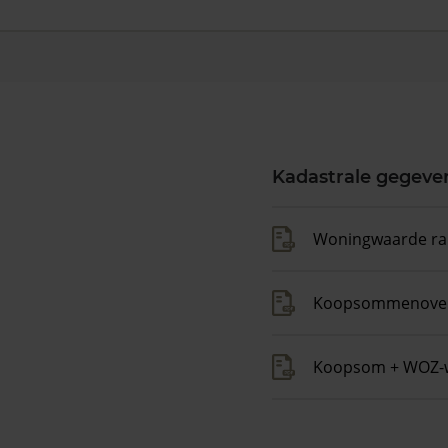
Kadastrale gegeve
Woningwaarde ra
Koopsommenover
Koopsom + WOZ-