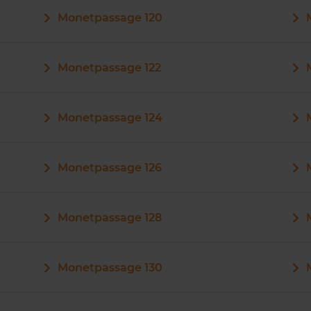
Monetpassage 120
Monetpassage 122
Monetpassage 124
Monetpassage 126
Monetpassage 128
Monetpassage 130