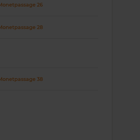
Monetpassage 26
Monetpassage 28
Monetpassage 38