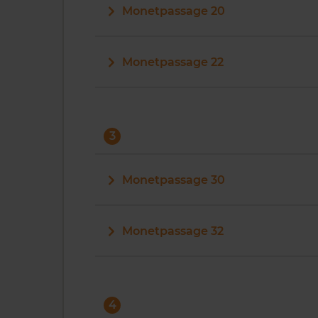
Monetpassage 20
Monetpassage 22
3
Monetpassage 30
Monetpassage 32
4