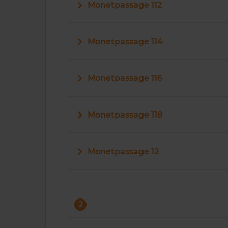
Monetpassage 112
Monetpassage 114
Monetpassage 116
Monetpassage 118
Monetpassage 12
2