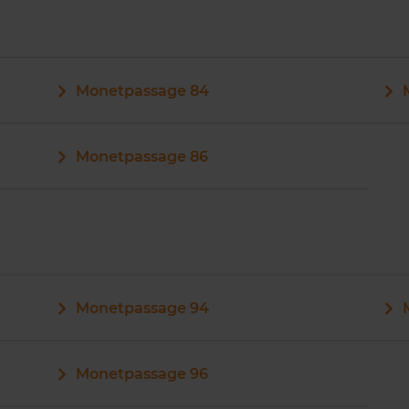
Monetpassage 84
Monetpassage 86
Monetpassage 94
Monetpassage 96