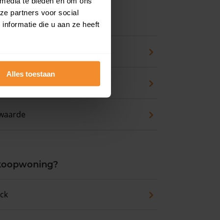
 media te bieden en om ons
ze partners voor social
ns
nformatie die u aan ze heeft
pport
Alles toestaan
zicht
waarde
 koopwoning?
eck