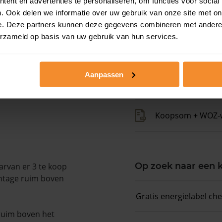
ent en advertenties te personaliseren, om functies voor social
. Ook delen we informatie over uw gebruik van onze site met on
Kadastrale gegeve
e. Deze partners kunnen deze gegevens combineren met andere i
erzameld op basis van uw gebruik van hun services.
Woningwaarde ra
Aanpassen
Koopsommenover
Koopsom + WOZ-
Op zoek naar een
arvan er 3 te koop
entage ruim boven
Gratis energielabel ch
 ruim boven het