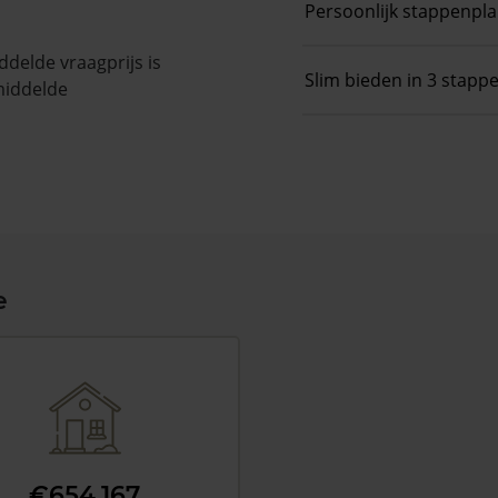
Persoonlijk stappenpl
delde vraagprijs is
Slim bieden in 3 stapp
middelde
e
€654.167