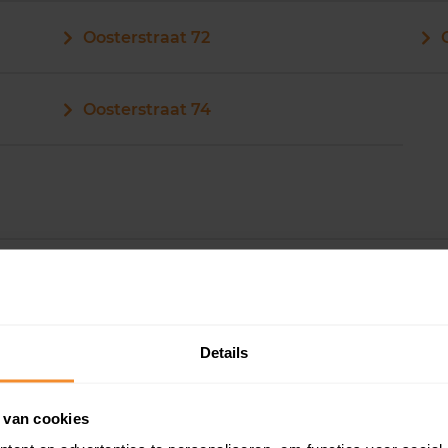
Oosterstraat 72
Oosterstraat 74
Details
 van cookies