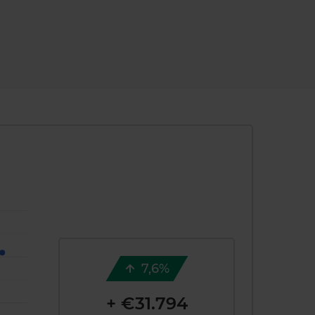
7,6%
+ €31.794