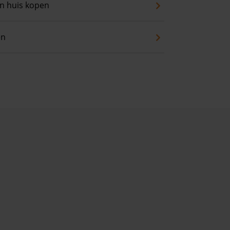
an huis kopen
en