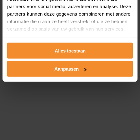
partners voor social media, adverteren en analyse. Deze
Ontwikkeling van de Woningwaarde
partners kunnen deze gegevens combineren met andere
informatie die u aan ze heeft verstrekt of die ze hebben
verzameld op basis van uw gebruik van hun services.
7,6%
+ €13.030
Alles toestaan
Verschil 2025 - 2026
Aanpassen