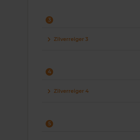
3
Zilverreiger 3
4
Zilverreiger 4
5