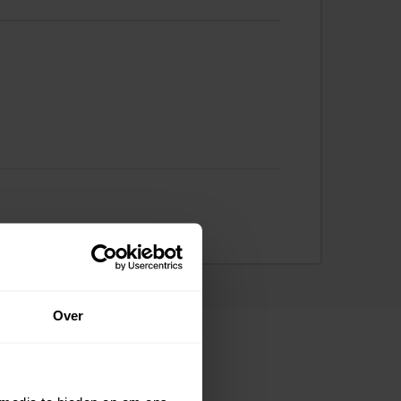
Over
ns