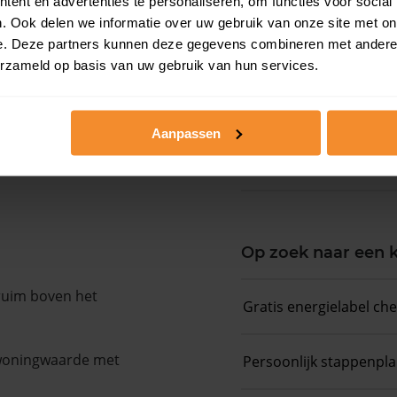
ent en advertenties te personaliseren, om functies voor social
. Ook delen we informatie over uw gebruik van onze site met on
e. Deze partners kunnen deze gegevens combineren met andere i
Woningwaarde ra
erzameld op basis van uw gebruik van hun services.
Koopsommenover
Aanpassen
Koopsom + WOZ-
Op zoek naar een
 ruim boven het
Gratis energielabel ch
 woningwaarde met
Persoonlijk stappenpl