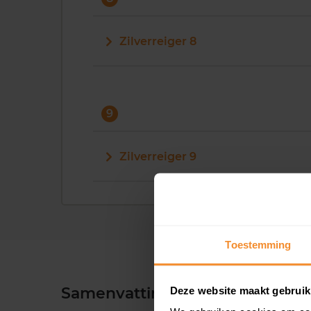
Zilverreiger 8
9
Zilverreiger 9
Toestemming
Samenvatting
Deze website maakt gebruik