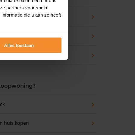
 media te bieden en om ons
ze partners voor social
nformatie die u aan ze heeft
pport
zicht
Alles toestaan
waarde
 koopwoning?
eck
an huis kopen