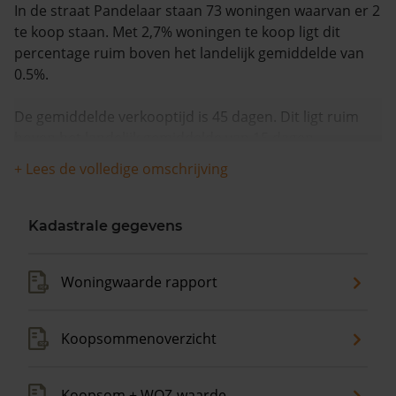
In de straat Pandelaar staan 73 woningen waarvan er 2
te koop staan. Met 2,7% woningen te koop ligt dit
percentage ruim boven het landelijk gemiddelde van
0.5%.
De gemiddelde verkooptijd is 45 dagen. Dit ligt ruim
boven het landelijk gemiddelde van 15 dagen.
+ Lees de volledige omschrijving
De gemiddelde huizenprijs is €417.000. De gemiddelde
vraagprijs is €417.000. In de afgelopen 12 maanden is
de gemiddelde woningwaarde met 2,1% gestegen.
Kadastrale gegevens
Woningwaarde rapport
Koopsommenoverzicht
Koopsom + WOZ-waarde