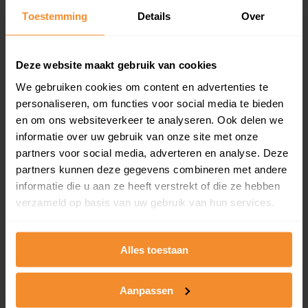
Eerder verkochte woningen in de buurt
Toestemming
Details
Over
Andere koopsommen opvragen
Slenk 63
Deze website maakt gebruik van cookies
We gebruiken cookies om content en advertenties te
Woonoppervlak
Perceel
201 m2
516 m2
personaliseren, om functies voor social media te bieden
en om ons websiteverkeer te analyseren. Ook delen we
Verkoopdatum
Verkoopprijs
informatie over uw gebruik van onze site met onze
23 juni 2026
Koopsom opvragen
partners voor social media, adverteren en analyse. Deze
partners kunnen deze gegevens combineren met andere
informatie die u aan ze heeft verstrekt of die ze hebben
Drossard Meijerstraat 51
verzameld op basis van uw gebruik van hun services.
Woonoppervlak
Perceel
118 m2
200 m2
Alles toestaan
Verkoopdatum
Verkoopprijs
18 juni 2026
Koopsom opvragen
Aanpassen