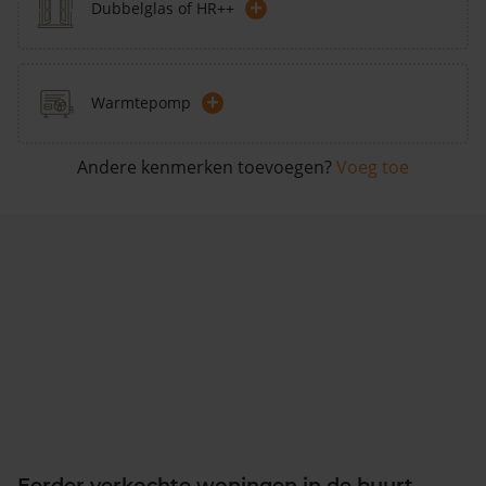
+
Dubbelglas of HR++
+
Warmtepomp
Andere kenmerken toevoegen?
Voeg toe
Eerder verkochte woningen in de buurt