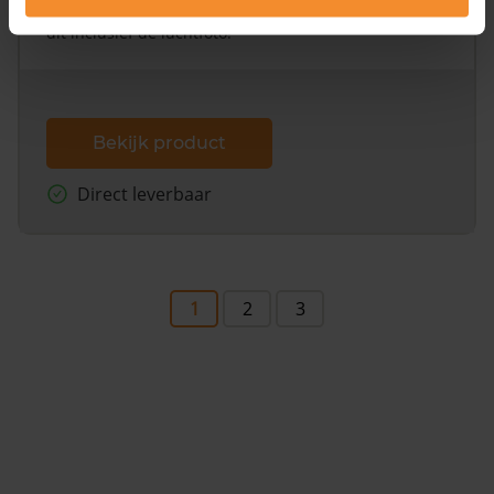
omliggende percelen met de kadastrale erfgrenzen,
dit inclusief de luchtfoto!
Bekijk product
Direct leverbaar
1
2
3