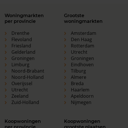
Woningmarkten
Grootste
per provincie
woningmarkten
Drenthe
Amsterdam
Flevoland
Den Haag
Friesland
Rotterdam
Gelderland
Utrecht
Groningen
Groningen
Limburg
Eindhoven
Noord-Brabant
Tilburg
Noord-Holland
Almere
Overijssel
Breda
Utrecht
Haarlem
Zeeland
Apeldoorn
Zuid-Holland
Nijmegen
Koopwoningen
Koopwoningen
per provincie
grootste plaatsen