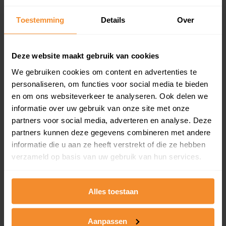
updates)
Inclusief 1 jaar gratis updates
Toestemming
Details
Over
Een overzicht van alle verkochte woningen (koopsom
en koopdatum) binnen een postcodegebied. Dit
Deze website maakt gebruik van cookies
inclusief een jaar lang gratis updates van nieuwe
koopsommen.
We gebruiken cookies om content en advertenties te
personaliseren, om functies voor social media te bieden
en om ons websiteverkeer te analyseren. Ook delen we
informatie over uw gebruik van onze site met onze
Bekijk product
partners voor social media, adverteren en analyse. Deze
partners kunnen deze gegevens combineren met andere
Direct leverbaar
informatie die u aan ze heeft verstrekt of die ze hebben
verzameld op basis van uw gebruik van hun services.
Kadastrale kaart pakket
Alles toestaan
Alleen globale ligging perceel
Aanpassen
Een uitgebreid overzicht van het perceel en