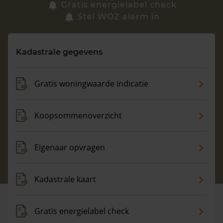
Zoek een woning
Gratis energielabel check
Stel WOZ alarm in
Vragen? Neem contact met ons op
Kadastrale gegevens
088 220 4200
Maandag t/m vrijdag - 08:00 -18:00
Gratis woningwaarde indicatie
Koopsommenoverzicht
Eigenaar opvragen
Kadastrale kaart
Gratis energielabel check