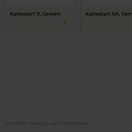
Kattestart 11, Gemert
Kattestart 11A, Ge
Verwijder woning van Huizendata