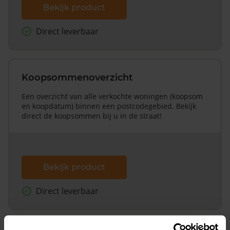
Bekijk product
Direct leverbaar
Koopsommenoverzicht
Een overzicht van alle verkochte woningen (koopsom
en koopdatum) binnen een postcodegebied. Bekijk
direct de koopsommen bij u in de straat!
Bekijk product
Direct leverbaar