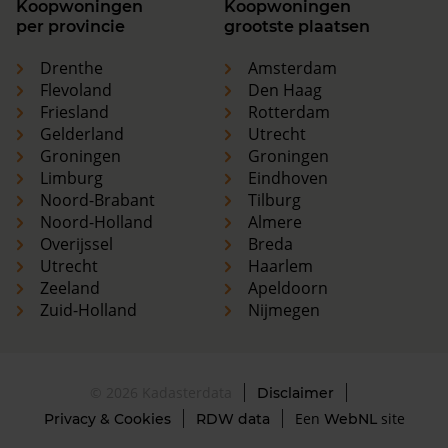
Koopwoningen
Koopwoningen
per provincie
grootste plaatsen
Drenthe
Amsterdam
Flevoland
Den Haag
Friesland
Rotterdam
Gelderland
Utrecht
Groningen
Groningen
Limburg
Eindhoven
Noord-Brabant
Tilburg
Noord-Holland
Almere
Overijssel
Breda
Utrecht
Haarlem
Zeeland
Apeldoorn
Zuid-Holland
Nijmegen
© 2026 Kadasterdata
Disclaimer
Een
site
Privacy & Cookies
RDW data
WebNL