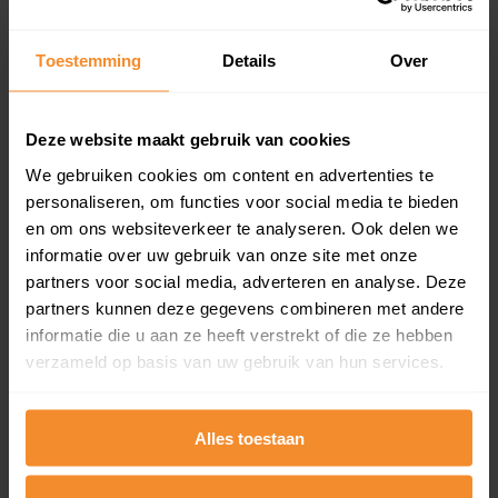
Koopsommenoverzicht (1 jaar gratis
updates)
Toestemming
Details
Over
Inclusief 1 jaar gratis updates
Een overzicht van alle verkochte woningen (koopsom
en koopdatum) binnen een postcodegebied. Dit
Deze website maakt gebruik van cookies
inclusief een jaar lang gratis updates van nieuwe
We gebruiken cookies om content en advertenties te
koopsommen.
personaliseren, om functies voor social media te bieden
en om ons websiteverkeer te analyseren. Ook delen we
informatie over uw gebruik van onze site met onze
partners voor social media, adverteren en analyse. Deze
Bekijk product
partners kunnen deze gegevens combineren met andere
informatie die u aan ze heeft verstrekt of die ze hebben
Direct leverbaar
verzameld op basis van uw gebruik van hun services.
Alles toestaan
Kadastrale kaart pakket
Alleen globale ligging perceel