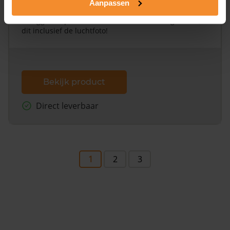
Aanpassen
Een uitgebreid overzicht van het perceel en
omliggende percelen met de kadastrale erfgrenzen,
dit inclusief de luchtfoto!
Bekijk product
Direct leverbaar
1
2
3