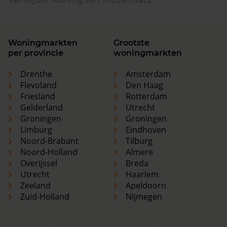
Verwijder woning van Huizendata
Woningmarkten
Grootste
per provincie
woningmarkten
Drenthe
Amsterdam
Flevoland
Den Haag
Friesland
Rotterdam
Gelderland
Utrecht
Groningen
Groningen
Limburg
Eindhoven
Noord-Brabant
Tilburg
Noord-Holland
Almere
Overijssel
Breda
Utrecht
Haarlem
Zeeland
Apeldoorn
Zuid-Holland
Nijmegen