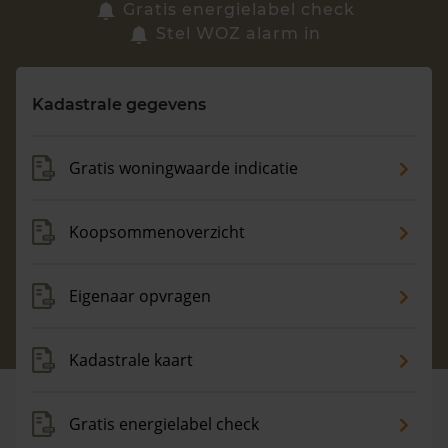
Zoek een woning
Gratis energielabel check
Stel WOZ alarm in
Vragen? Neem contact met ons op
Kadastrale gegevens
088 220 4200
Maandag t/m vrijdag - 08:00 -18:00
Gratis woningwaarde indicatie
Koopsommenoverzicht
Eigenaar opvragen
Kadastrale kaart
Gratis energielabel check