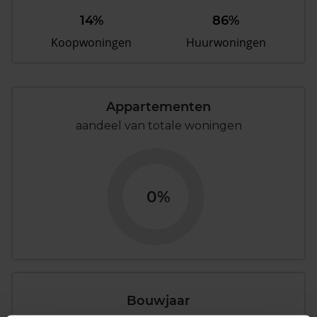
14%
86%
Koopwoningen
Huurwoningen
Appartementen
aandeel van totale woningen
0%
Bouwjaar