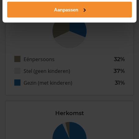
Type huishoudens
Aanpassen
Eénpersoons
32%
Stel (geen kinderen)
37%
Gezin (met kinderen)
31%
Herkomst