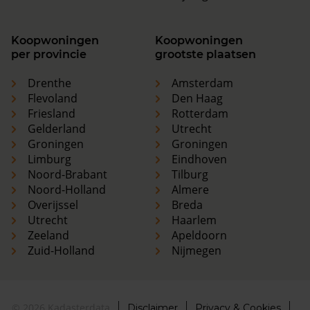
Koopwoningen
Koopwoningen
per provincie
grootste plaatsen
Drenthe
Amsterdam
Flevoland
Den Haag
Friesland
Rotterdam
Gelderland
Utrecht
Groningen
Groningen
Limburg
Eindhoven
Noord-Brabant
Tilburg
Noord-Holland
Almere
Overijssel
Breda
Utrecht
Haarlem
Zeeland
Apeldoorn
Zuid-Holland
Nijmegen
© 2026 Kadasterdata
Disclaimer
Privacy & Cookies