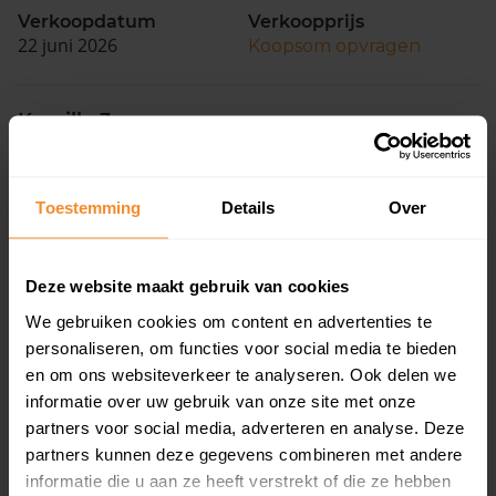
Verkoopdatum
Verkoopprijs
22 juni 2026
Koopsom opvragen
Kamille 3
Woonoppervlak
Perceel
149 m2
600 m2
Toestemming
Details
Over
Verkoopdatum
Verkoopprijs
15 juni 2026
Koopsom opvragen
Deze website maakt gebruik van cookies
We gebruiken cookies om content en advertenties te
Woerdakkers 4
personaliseren, om functies voor social media te bieden
Woonoppervlak
Perceel
en om ons websiteverkeer te analyseren. Ook delen we
337 m2
1.211 m2
informatie over uw gebruik van onze site met onze
partners voor social media, adverteren en analyse. Deze
Verkoopdatum
Verkoopprijs
partners kunnen deze gegevens combineren met andere
15 juni 2026
Koopsom opvragen
informatie die u aan ze heeft verstrekt of die ze hebben