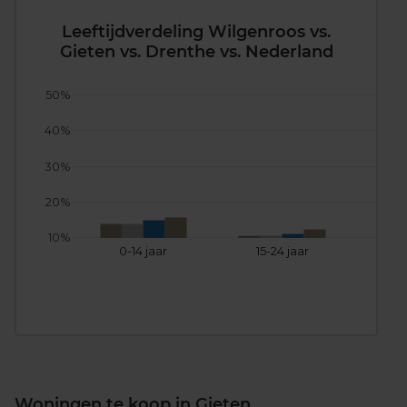
Leeftijdverdeling Wilgenroos vs.
Gieten vs. Drenthe vs. Nederland
50%
40%
30%
20%
10%
0-14 jaar
15-24 jaar
25
Woningen te koop in Gieten