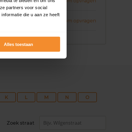
ril 2026
 media te bieden en om ons
Koopsom opvragen
ze partners voor social
nformatie die u aan ze heeft
art 2026
Koopsom opvragen
Alles toestaan
K
L
M
N
O
Zoek straat