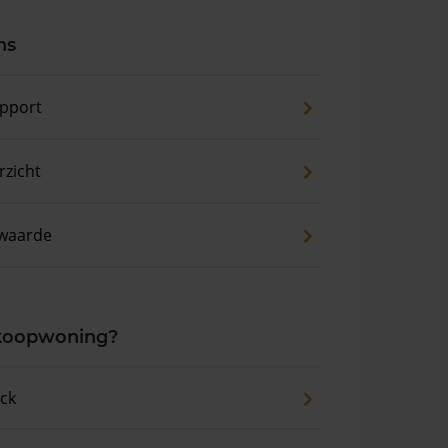
ns
pport
zicht
waarde
 koopwoning?
eck