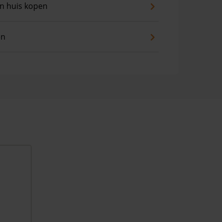
an huis kopen
en