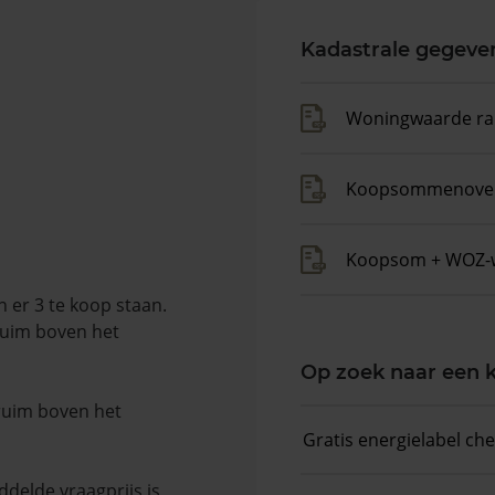
Kadastrale gegeve
Woningwaarde ra
Koopsommenover
Koopsom + WOZ-
 er 3 te koop staan.
ruim boven het
Op zoek naar een
 ruim boven het
Gratis energielabel ch
delde vraagprijs is