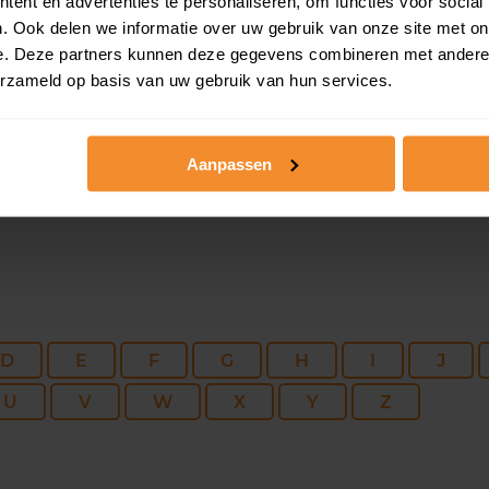
171 m2
1.284 m2
02 ap
ent en advertenties te personaliseren, om functies voor social
. Ook delen we informatie over uw gebruik van onze site met on
e. Deze partners kunnen deze gegevens combineren met andere i
114 m2
406 m2
17 ma
erzameld op basis van uw gebruik van hun services.
Aanpassen
D
E
F
G
H
I
J
U
V
W
X
Y
Z