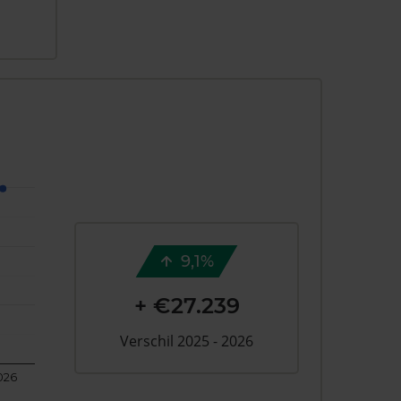
9,1%
+ €27.239
Verschil 2025 - 2026
026