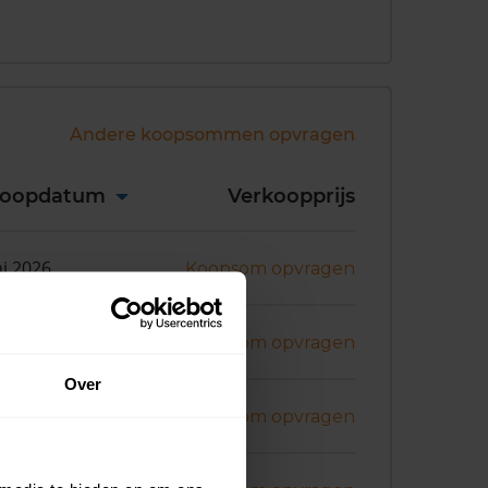
Andere koopsommen opvragen
koopdatum
Verkoopprijs
ni 2026
Koopsom opvragen
ni 2026
Koopsom opvragen
Over
ril 2026
Koopsom opvragen