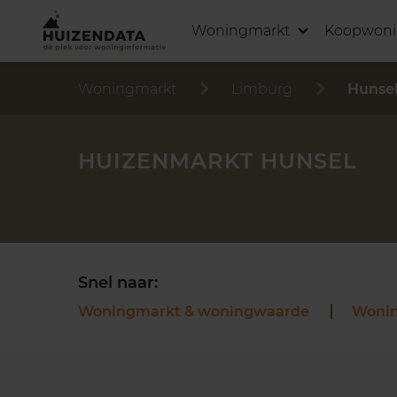
Woningmarkt
Koopwon
Woningmarkt
Limburg
Hunse
HUIZENMARKT HUNSEL
Snel naar:
Woningmarkt & woningwaarde
Woni