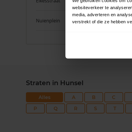
Eikesstraat
51
We gebruiken cookies om cont
websiteverkeer te analyseren
media, adverteren en analys
Nuienplein
22
verstrekt of die ze hebben v
Straten in Hunsel
Alles
A
B
C
P
Q
R
S
T