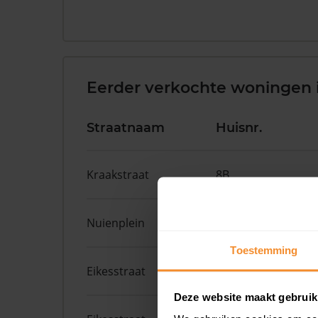
Eerder verkochte woningen 
Straatnaam
Huisnr.
Kraakstraat
8B
Nuienplein
24
Toestemming
Eikesstraat
13
Deze website maakt gebruik