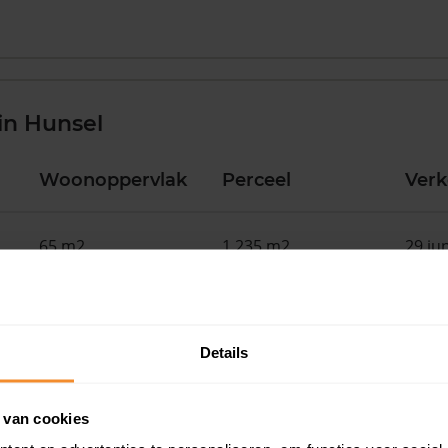
in Hunsel
Woonoppervlak
Perceel
Ver
65 m2
1.235 m2
29 ju
112 m2
406 m2
02 ju
Details
124 m2
483 m2
08 ap
 van cookies