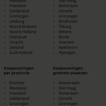
Flevoland
Den Haag
Friesland
Rotterdam
Gelderland
Utrecht
Groningen
Groningen
Limburg
Eindhoven
Noord-Brabant
Tilburg
Noord-Holland
Almere
Overijssel
Breda
Utrecht
Haarlem
Zeeland
Apeldoorn
Zuid-Holland
Nijmegen
Koopwoningen
Koopwoningen
per provincie
grootste plaatsen
Drenthe
Amsterdam
Flevoland
Den Haag
Friesland
Rotterdam
Gelderland
Utrecht
Groningen
Groningen