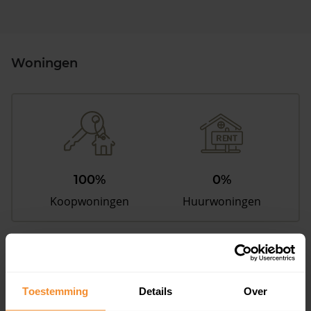
Woningen
100%
0%
Koopwoningen
Huurwoningen
Appartementen
aandeel van totale woningen
Toestemming
Details
Over