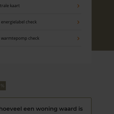
trale kaart
 energielabel check
s warmtepomp check
 %
hoeveel een woning waard is