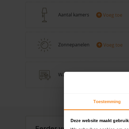
+
Aantal kamers
Voeg toe
+
Zonnepanelen
Voeg toe
+
Warmtepomp
Doe Warmp
Toestemming
Deze website maakt gebruik
Eerder verkochte woningen 