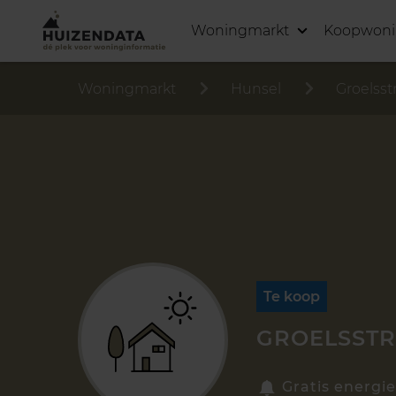
Woningmarkt
Koopwon
Woningmarkt
Hunsel
Groelsst
Te koop
GROELSSTR
Gratis energie