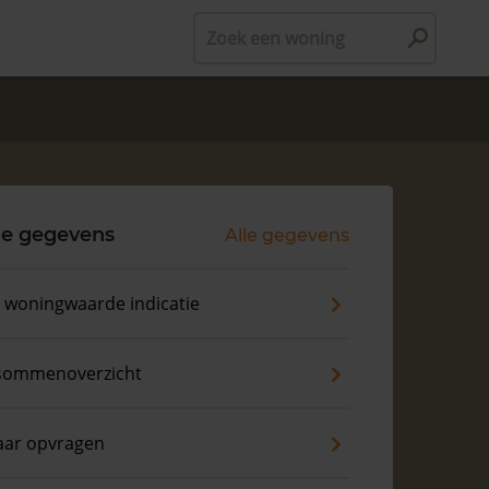
Zoek een woning
le gegevens
Alle gegevens
s woningwaarde indicatie
sommenoverzicht
aar opvragen