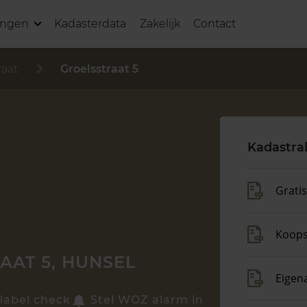
ingen
Kadasterdata
Zakelijk
Contact
raat
Groelsstraat 5
Kadastra
Grati
Koop
AAT 5, HUNSEL
Eigen
label check
Stel WOZ alarm in