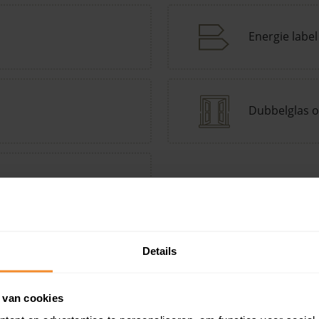
Energie label
Dubbelglas o
tepomp Keuzehulp
Andere kenmerken toevoegen?
Voeg toe
Details
 van cookies
in de buurt