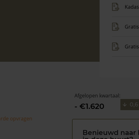
Kadas
Gratis
Grati
Afgelopen kwartaal:
0,6
- €1.620
arde opvragen
Benieuwd naar 