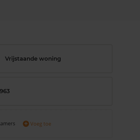
Vrijstaande woning
1963
+
kamers
Voeg toe