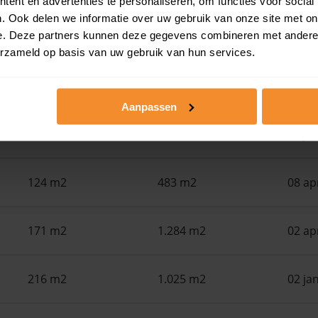
ent en advertenties te personaliseren, om functies voor social
. Ook delen we informatie over uw gebruik van onze site met on
e. Deze partners kunnen deze gegevens combineren met andere i
Woonoppervlak
Perceel
Ver
erzameld op basis van uw gebruik van hun services.
65 m2
1.235 m2
29 ju
Aanpassen
112 m2
406 m2
02 ju
124 m2
483 m2
08 ap
171 m2
1.284 m2
02 ap
216 m2
1.025 m2
02 ja