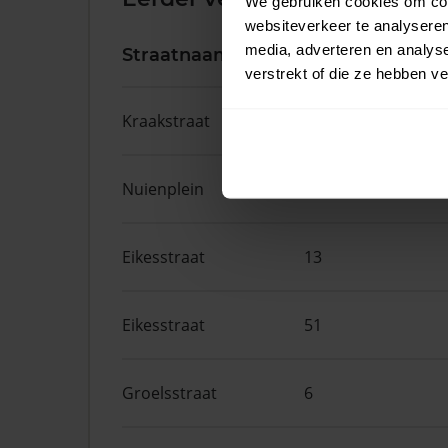
We gebruiken cookies om cont
websiteverkeer te analyseren
media, adverteren en analys
Straatnaam
Huisnr.
verstrekt of die ze hebben v
Kraakstraat
8B
Nuienplein
24
Eikesstraat
13
Eikesstraat
51
Groelsstraat
6