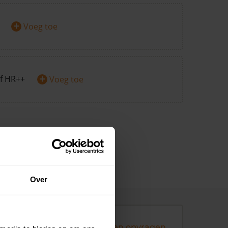
+
Voeg toe
+
f HR++
Voeg toe
Over
Andere koopsommen opvragen