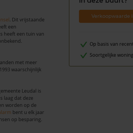
in deze buurt?
Verkoopwaarde i
nsel
. Dit vrijstaande
eeft een
s heeft een tuin van
 onbekend.
Op basis van recen
Soortgelijke wonin
maanden met meer
1993 waarschijnlijk
gemeente Leudal is
s laag dat deze
nen worden op de
alarm
bent u elk jaar
nsen op besparing.