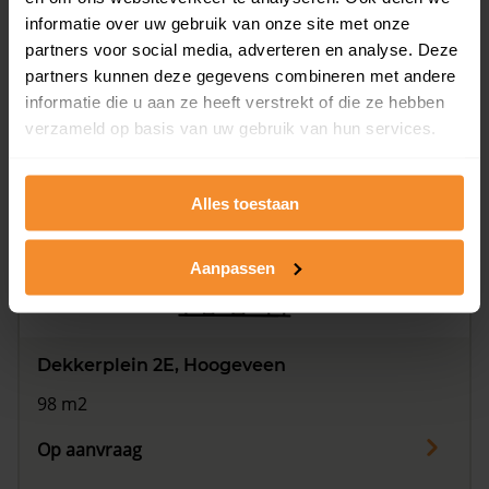
informatie over uw gebruik van onze site met onze
Dekkerplein 2D, Hoogeveen
partners voor social media, adverteren en analyse. Deze
99 m2
partners kunnen deze gegevens combineren met andere
informatie die u aan ze heeft verstrekt of die ze hebben
Op aanvraag
verzameld op basis van uw gebruik van hun services.
Alles toestaan
Aanpassen
Dekkerplein 2E, Hoogeveen
98 m2
Op aanvraag