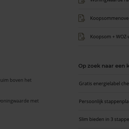
Koopsommenover
Koopsom + WOZ-
Op zoek naar een
 ruim boven het
Gratis energielabel ch
 woningwaarde met
Persoonlijk stappenpl
Slim bieden in 3 stapp