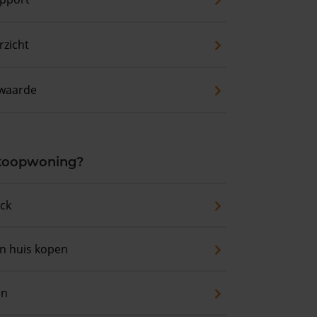
zicht
waarde
 koopwoning?
eck
an huis kopen
en