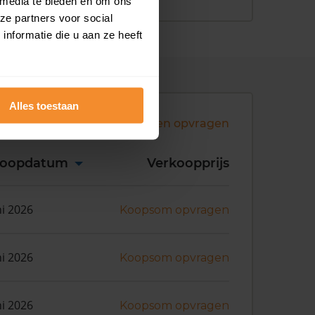
 media te bieden en om ons
ze partners voor social
nformatie die u aan ze heeft
Alles toestaan
Andere koopsommen opvragen
koopdatum
Verkoopprijs
ni 2026
Koopsom opvragen
ni 2026
Koopsom opvragen
ni 2026
Koopsom opvragen