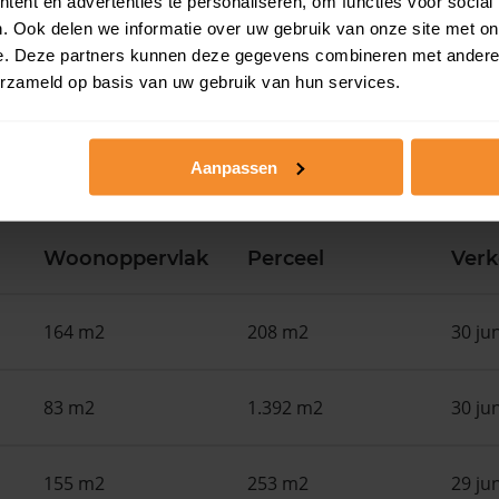
ent en advertenties te personaliseren, om functies voor social
. Ook delen we informatie over uw gebruik van onze site met on
e. Deze partners kunnen deze gegevens combineren met andere i
erzameld op basis van uw gebruik van hun services.
Aanpassen
in de buurt
Woonoppervlak
Perceel
Ver
164 m2
208 m2
30 ju
83 m2
1.392 m2
30 ju
155 m2
253 m2
29 ju