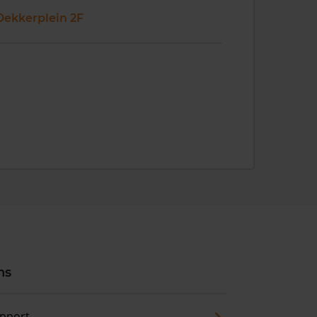
Dekkerplein 2F
ns
pport