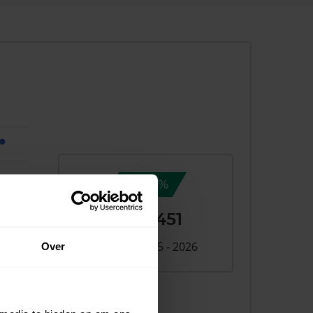
6,4%
+ €11.451
Verschil 2025 - 2026
Over
026