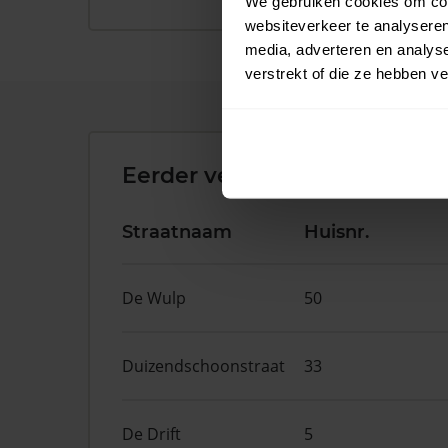
We gebruiken cookies om cont
websiteverkeer te analyseren
media, adverteren en analys
verstrekt of die ze hebben v
Eerder verkochte woningen 
Straatnaam
Huisnr.
De Wulp
50
Duizendschoonstraat
33
De Drift
5