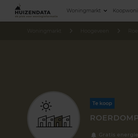
Woningmarkt
Koopwon
Woningmarkt
Hoogeveen
Roe
Te koop
ROERDOMP
Gratis energi