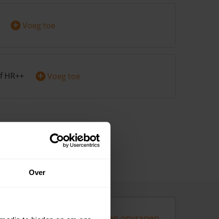
+
Voeg toe
+
f HR++
Voeg toe
Over
Andere koopsommen opvragen