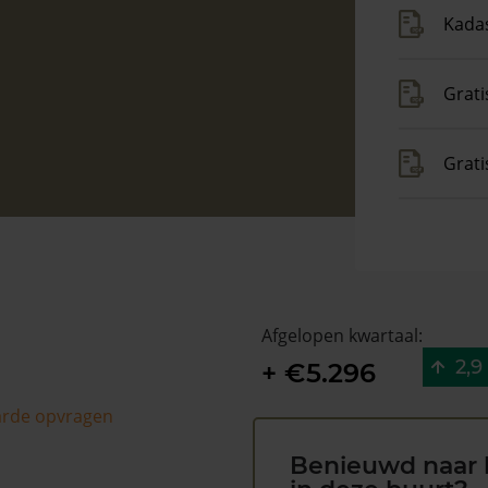
Kadas
Grati
Grat
Afgelopen kwartaal:
2,9
+ €5.296
arde opvragen
Benieuwd naar 