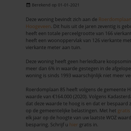
Berekend op 01-01-2021
Deze woning bevindt zich aan de
Roerdomplaa
Hoogeveen
. Dit huis uit de jaren zeventig is g
heeft een totale perceelgrootte van 166 vierkan
heeft een woonoppervlak van 126 vierkante mete
vierkante meter aan tuin.
Deze woning heeft geen herleidbare koopsomin
meer dan 6% in waarde gestegen in de afgelop
woning is sinds 1993 waarschijnlijk niet meer ve
Roerdomplaan 85 heeft volgens de gemeente 
waarde van €164.000 (2020). Volgens Kadasterda
dat deze waarde te hoog is en dat er bespaard
op de gemeentelijke belastingen. Met het
grati
elk jaar op de hoogte van uw laatste WOZ waar
besparing. Schrijf u
hier
gratis in.