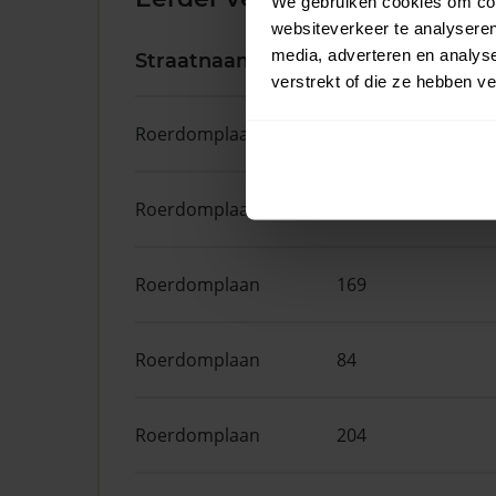
We gebruiken cookies om cont
websiteverkeer te analyseren
media, adverteren en analys
Straatnaam
Huisnr.
verstrekt of die ze hebben v
Roerdomplaan
23
Roerdomplaan
111
Roerdomplaan
169
Roerdomplaan
84
Roerdomplaan
204