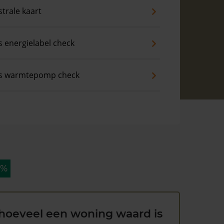
trale kaart
s energielabel check
is warmtepomp check
 %
hoeveel een woning waard is