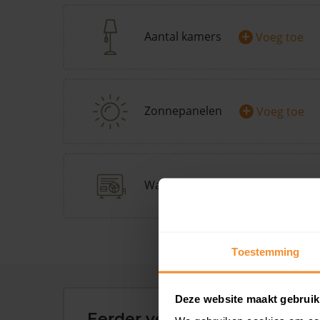
+
Aantal kamers
Voeg toe
+
Zonnepanelen
Voeg toe
+
Warmtepomp
Doe Warmp
Toestemming
Deze website maakt gebruik
Eerder verkochte woningen 