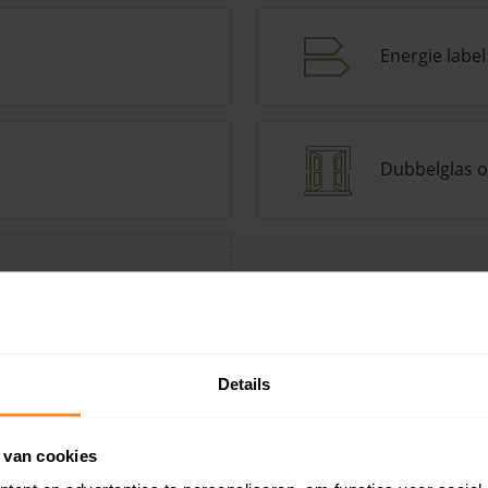
Energie label
Dubbelglas o
tepomp Keuzehulp
Andere kenmerken toevoegen?
Voeg toe
Details
 van cookies
in de buurt