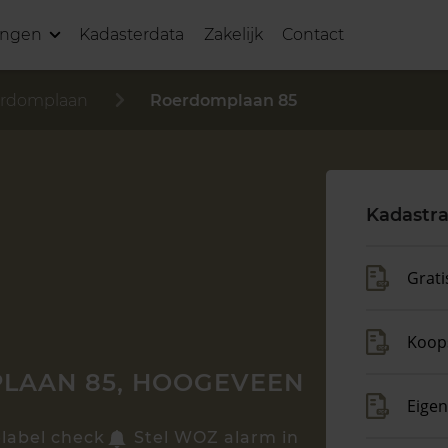
ingen
Kadasterdata
Zakelijk
Contact
rdomplaan
Roerdomplaan 85
Kadastra
Grati
Koop
LAAN 85, HOOGEVEEN
Eige
elabel check
Stel WOZ alarm in