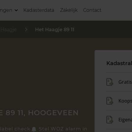
ingen
Kadasterdata
Zakelijk
Contact
 Haagje
Het Haagje 89 11
Kadastra
Grati
Koop
 89 11, HOOGEVEEN
Eigen
label check
Stel WOZ alarm in