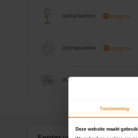
+
Aantal kamers
Voeg toe
+
Zonnepanelen
Voeg toe
+
Warmtepomp
Doe Warmp
Toestemming
Deze website maakt gebruik
Eerder verkochte woningen 