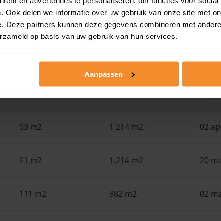
ent en advertenties te personaliseren, om functies voor social
. Ook delen we informatie over uw gebruik van onze site met on
e. Deze partners kunnen deze gegevens combineren met andere i
Woonoppervlak
Perceel
Ver
erzameld op basis van uw gebruik van hun services.
59 m2
1.426 m2
29 ap
Aanpassen
59 m2
1.426 m2
08 ap
93 m2
1.214 m2
02 ap
61 m2
1.214 m2
20 ma
111 m2
882 m2
02 ma