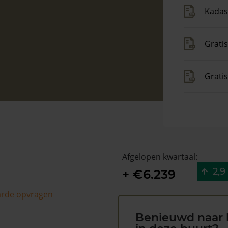
Kadas
Gratis
Grati
Afgelopen kwartaal:
2,9
+ €6.239
arde opvragen
Benieuwd naar 