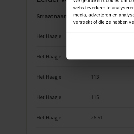
We gebruiken cookies om cont
websiteverkeer te analyseren
media, adverteren en analys
Straatnaam
Huisnr.
verstrekt of die ze hebben v
Het Haagje
75
Het Haagje
45
Het Haagje
113
Het Haagje
115
Het Haagje
26 51