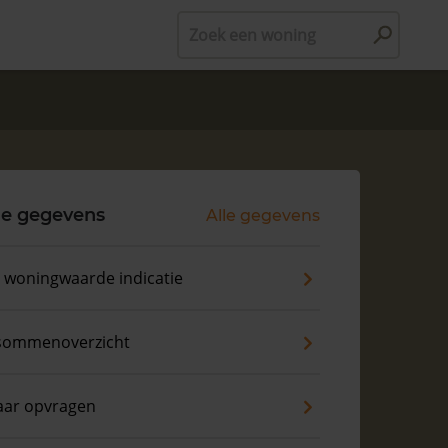
Zoek een woning
le gegevens
Alle gegevens
s woningwaarde indicatie
sommenoverzicht
aar opvragen