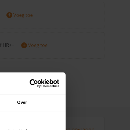
+
Voeg toe
+
f HR++
Voeg toe
Over
Andere koopsommen opvragen