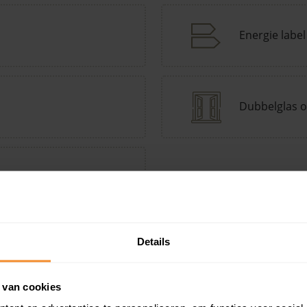
Energie label
Dubbelglas o
tepomp Keuzehulp
Andere kenmerken toevoegen?
Voeg toe
Details
 van cookies
in de buurt