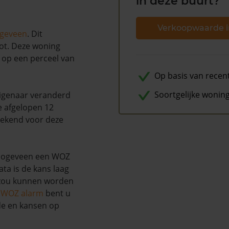
in deze buurt?
Verkoopwaarde i
geveen
. Dit
ot. Deze woning
t op een perceel van
Op basis van recen
Soortgelijke wonin
 eigenaar veranderd
e afgelopen 12
bekend voor deze
Hoogeveen een WOZ
ta is de kans laag
 zou kunnen worden
s WOZ alarm
bent u
de en kansen op