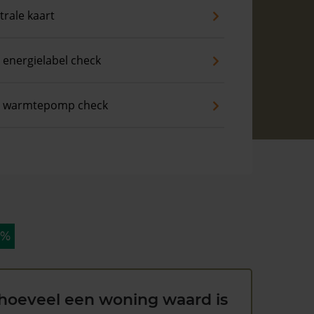
trale kaart
 energielabel check
s warmtepomp check
 %
hoeveel een woning waard is