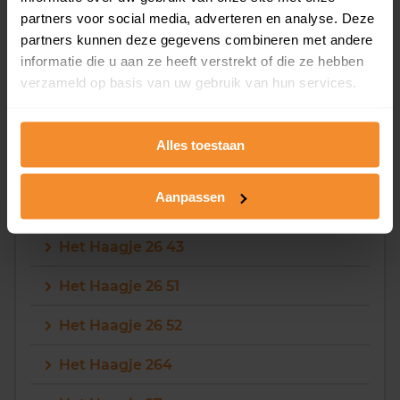
Het Haagje 26 23
partners voor social media, adverteren en analyse. Deze
partners kunnen deze gegevens combineren met andere
Het Haagje 26 31
informatie die u aan ze heeft verstrekt of die ze hebben
verzameld op basis van uw gebruik van hun services.
Het Haagje 26 32
Het Haagje 26 33
Alles toestaan
Het Haagje 26 41
Aanpassen
Het Haagje 26 42
Het Haagje 26 43
Het Haagje 26 51
Het Haagje 26 52
Het Haagje 264