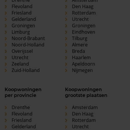
Drenthe
Amsterdam
Flevoland
Den Haag
Friesland
Rotterdam
Gelderland
Utrecht
Groningen
Groningen
Limburg
Eindhoven
Noord-Brabant
Tilburg
Noord-Holland
Almere
Overijssel
Breda
Utrecht
Haarlem
Zeeland
Apeldoorn
Zuid-Holland
Nijmegen
Koopwoningen
Koopwoningen
per provincie
grootste plaatsen
Drenthe
Amsterdam
Flevoland
Den Haag
Friesland
Rotterdam
Gelderland
Utrecht