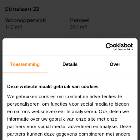
Stinslaan 22
Woonoppervlak
Perceel
140 m2
291 m2
Verkoopdatum
Verkoopprijs
29 juni 2026
Koopsom opvragen
Toestemming
Details
Over
Watersingel 63
Woonoppervlak
Perceel
178 m2
317 m2
Deze website maakt gebruik van cookies
We gebruiken cookies om content en advertenties te
Verkoopdatum
Verkoopprijs
personaliseren, om functies voor social media te bieden
25 juni 2026
Koopsom opvragen
en om ons websiteverkeer te analyseren. Ook delen we
informatie over uw gebruik van onze site met onze
De Helling 60
partners voor social media, adverteren en analyse. Deze
partners kunnen deze gegevens combineren met andere
Woonoppervlak
Perceel