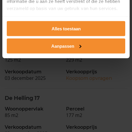
informatie die u aan ze heeft verstrekt of die ze hebben
115 m2
252 m2
verzameld op basis van uw gebruik van hun services.
Verkoopdatum
Verkoopprijs
15 januari 2026
Koopsom opvragen
Alles toestaan
De Helling 37
Aanpassen
Woonoppervlak
Perceel
125 m2
229 m2
Verkoopdatum
Verkoopprijs
03 december 2025
Koopsom opvragen
De Helling 17
Woonoppervlak
Perceel
85 m2
177 m2
Verkoopdatum
Verkoopprijs