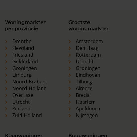
Woningmarkten
Grootste
per provincie
woningmarkten
Drenthe
Amsterdam
Flevoland
Den Haag
Friesland
Rotterdam
Gelderland
Utrecht
Groningen
Groningen
Limburg
Eindhoven
Noord-Brabant
Tilburg
Noord-Holland
Almere
Overijssel
Breda
Utrecht
Haarlem
Zeeland
Apeldoorn
Zuid-Holland
Nijmegen
Koopwoningen
Koopwoningen