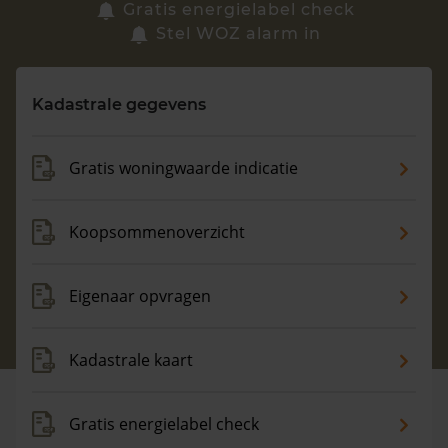
Zoek een woning
Gratis energielabel check
Stel WOZ alarm in
Vragen? Neem contact met ons op
Kadastrale gegevens
088 220 4200
Maandag t/m vrijdag - 08:00 -18:00
Gratis woningwaarde indicatie
Koopsommenoverzicht
Eigenaar opvragen
Kadastrale kaart
Gratis energielabel check