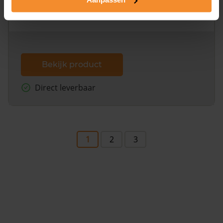
omliggende percelen met de kadastrale erfgrenzen,
dit inclusief de luchtfoto!
Bekijk product
Direct leverbaar
1
2
3