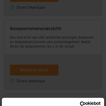
Direct leverbaar
Koopsommenoverzicht
Een overzicht van alle verkochte woningen (koopsom
en koopdatum) binnen een postcodegebied. Bekijk
direct de koopsommen bij u in de straat!
Bekijk product
Direct leverbaar
Koopsommenoverzicht (1 jaar gratis