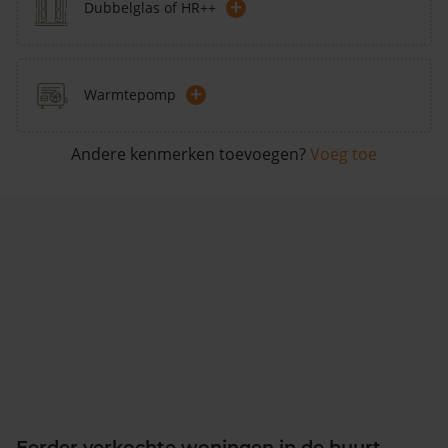
+
Dubbelglas of HR++
+
Warmtepomp
Andere kenmerken toevoegen?
Voeg toe
Eerder verkochte woningen in de buurt