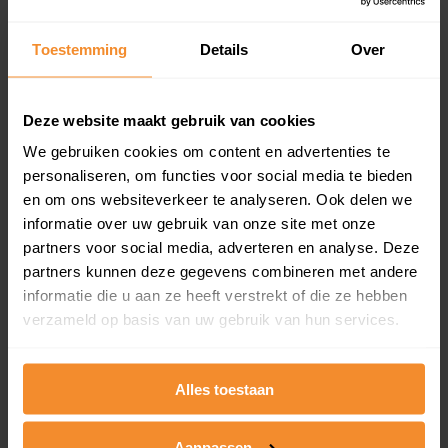
updates)
Inclusief 1 jaar gratis updates
Toestemming
Details
Over
Een overzicht van alle verkochte woningen (koopsom
en koopdatum) binnen een postcodegebied. Dit
inclusief een jaar lang gratis updates van nieuwe
Deze website maakt gebruik van cookies
koopsommen.
We gebruiken cookies om content en advertenties te
personaliseren, om functies voor social media te bieden
en om ons websiteverkeer te analyseren. Ook delen we
informatie over uw gebruik van onze site met onze
Bekijk product
partners voor social media, adverteren en analyse. Deze
partners kunnen deze gegevens combineren met andere
Direct leverbaar
informatie die u aan ze heeft verstrekt of die ze hebben
verzameld op basis van uw gebruik van hun services.
Kadastrale kaart pakket
Alles toestaan
Alleen globale ligging perceel
Een uitgebreid overzicht van het perceel en
Aanpassen