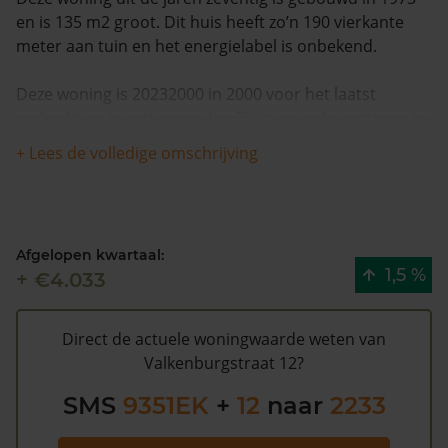
en is 135 m2 groot. Dit huis heeft zo’n 190 vierkante
meter aan tuin en het energielabel is onbekend.
Deze woning is 20232000 in 2000 voor het laatst
verkocht en is met meer dan 7% in waarde gestegen in
de afgelopen 12 maanden. De woning is na 1993 één
+ Lees de volledige omschrijving
keer van eigenaar gewisseld.
De WOZ waarde van Valkenburgstraat 12 volgens de
gemeente Westerkwartier is €226.000 (2020). Volgens
Afgelopen kwartaal:
Kadasterdata is de kans laag dat deze waarde te hoog
1,5 %
+ €4.033
is en dat er bespaard zou kunnen worden op de
gemeentelijke belastingen. Met het
gratis WOZ alarm
bent u elk jaar op de hoogte van uw laatste WOZ
Direct de actuele woningwaarde weten van
waarde en kansen op besparing. Schrijf u
hier
gratis in.
Valkenburgstraat 12?
SMS
9351EK
+
12
naar
2233