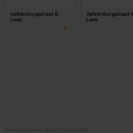
Valkenburgstraat 8,
Valkenburgstraat 1
Leek
Leek
Verwijder woning van Huizendata