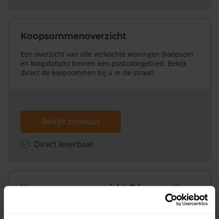
Koopsommenoverzicht
Een overzicht van alle verkochte woningen (koopsom
en koopdatum) binnen een postcodegebied. Bekijk
direct de koopsommen bij u in de straat!
Bekijk product
Direct leverbaar
Koopsommenoverzicht (1 jaar gratis
updates)
Inclusief 1 jaar gratis updates