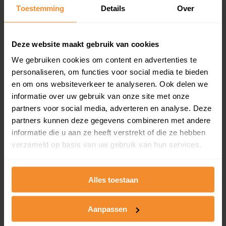
Toestemming
Details
Over
Een overzicht van alle verkochte woningen (koopsom
en koopdatum) binnen een postcodegebied. Dit
inclusief een jaar lang gratis updates van nieuwe
koopsommen.
Deze website maakt gebruik van cookies
We gebruiken cookies om content en advertenties te
personaliseren, om functies voor social media te bieden
en om ons websiteverkeer te analyseren. Ook delen we
Bekijk product
informatie over uw gebruik van onze site met onze
partners voor social media, adverteren en analyse. Deze
Direct leverbaar
partners kunnen deze gegevens combineren met andere
informatie die u aan ze heeft verstrekt of die ze hebben
verzameld op basis van uw gebruik van hun services.
Kadastrale kaart pakket
Alleen globale ligging perceel
Alles toestaan
Een uitgebreid overzicht van het perceel en
omliggende percelen met de kadastrale erfgrenzen,
Aanpassen
dit inclusief de luchtfoto!