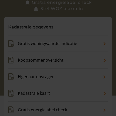
Zoek een woning
Gratis energielabel check
Stel WOZ alarm in
Vragen? Neem contact met ons op
Kadastrale gegevens
088 220 4200
Maandag t/m vrijdag - 08:00 -18:00
Gratis woningwaarde indicatie
Koopsommenoverzicht
Eigenaar opvragen
Kadastrale kaart
Gratis energielabel check