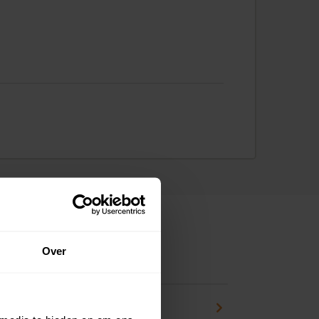
Over
ns
pport