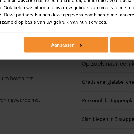
ent en advertenties te personaliseren, om functies voor social
. Ook delen we informatie over uw gebruik van onze site met on
Koopsommenover
e. Deze partners kunnen deze gegevens combineren met andere i
erzameld op basis van uw gebruik van hun services.
Koopsom + WOZ-
Aanpassen
Op zoek naar een
 ruim boven het
Gratis energielabel ch
 woningwaarde met
Persoonlijk stappenpl
Slim bieden in 3 stapp