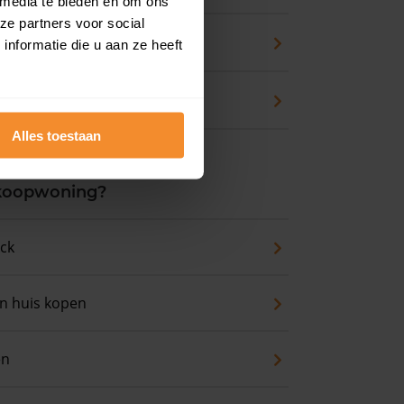
 media te bieden en om ons
ze partners voor social
zicht
nformatie die u aan ze heeft
waarde
Alles toestaan
 koopwoning?
eck
an huis kopen
en