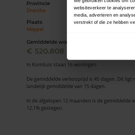
We gebruiken cookies om cont
Provincie
websiteverkeer te analyseren
Drenthe
media, adverteren en analys
Plaats
verstrekt of die ze hebben v
Meppel
Gemiddelde woningwaarde
€ 520.808
In Kombuis staan 16 woningen.
De gemiddelde verkooptijd is 45 dagen. Dit ligt
landelijk gemiddelde van 15 dagen.
In de afgelopen 12 maanden is de gemiddelde
12,1% gestegen.