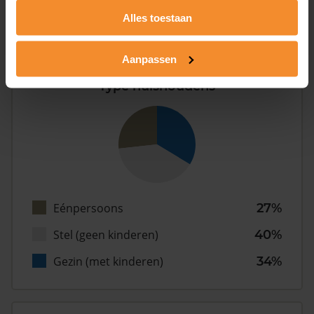
Alles toestaan
Inwoners
Aanpassen
Type huishoudens
Eénpersoons
27%
Stel (geen kinderen)
40%
Gezin (met kinderen)
34%