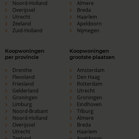
Noord-Holland
Almere
Overijssel
Breda
Utrecht
Haarlem
Zeeland
Apeldoorn
Zuid-Holland
Nijmegen
Koopwoningen
Koopwoningen
per provincie
grootste plaatsen
Drenthe
Amsterdam
Flevoland
Den Haag
Friesland
Rotterdam
Gelderland
Utrecht
Groningen
Groningen
Limburg
Eindhoven
Noord-Brabant
Tilburg
Noord-Holland
Almere
Overijssel
Breda
Utrecht
Haarlem
Zeeland
Apeldoorn