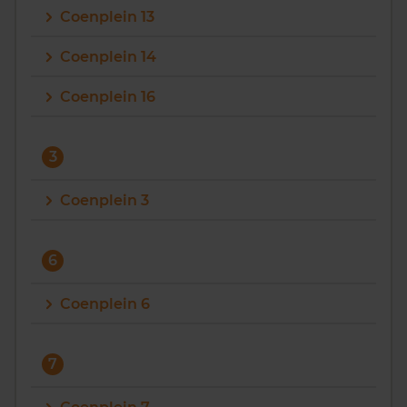
Coenplein 13
Vragen? Neem contact met ons op
Coenplein 14
088 220 4200
Coenplein 16
Maandag t/m vrijdag - 08:00 -18:00
3
Coenplein 3
6
Coenplein 6
7