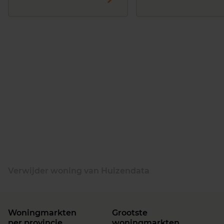
Verwijder woning van Huizendata
Woningmarkten
Grootste
per provincie
woningmarkten