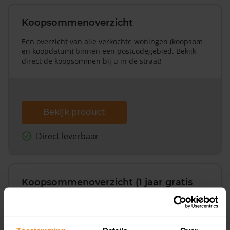
Koopsommenoverzicht
Een overzicht van alle verkochte woningen (koopsom
en koopdatum) binnen een postcodegebied. Bekijk
direct de koopsommen bij u in de straat!
Bekijk product
Direct leverbaar
Koopsommenoverzicht (1 jaar gratis
updates)
Inclusief 1 jaar gratis updates
Een overzicht van alle verkochte woningen (koopsom