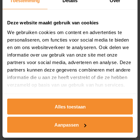
Toestemming
Details
Over
en koopdatum) binnen een postcodegebied. Dit
inclusief een jaar lang gratis updates van nieuwe
koopsommen.
Deze website maakt gebruik van cookies
We gebruiken cookies om content en advertenties te
personaliseren, om functies voor social media te bieden
en om ons websiteverkeer te analyseren. Ook delen we
Bekijk product
informatie over uw gebruik van onze site met onze
partners voor social media, adverteren en analyse. Deze
Direct leverbaar
partners kunnen deze gegevens combineren met andere
informatie die u aan ze heeft verstrekt of die ze hebben
verzameld op basis van uw gebruik van hun services.
Kadastrale kaart pakket
Alleen globale ligging perceel
Alles toestaan
Een uitgebreid overzicht van het perceel en
omliggende percelen met de kadastrale erfgrenzen,
Aanpassen
dit inclusief de luchtfoto!