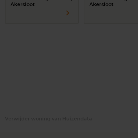
Akersloot
Akersloot
Verwijder woning van Huizendata