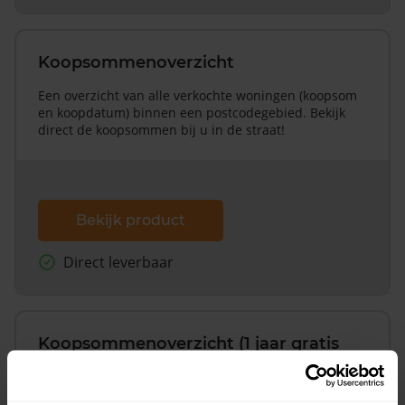
Koopsommenoverzicht
Een overzicht van alle verkochte woningen (koopsom
en koopdatum) binnen een postcodegebied. Bekijk
direct de koopsommen bij u in de straat!
Bekijk product
Direct leverbaar
Koopsommenoverzicht (1 jaar gratis
updates)
Inclusief 1 jaar gratis updates