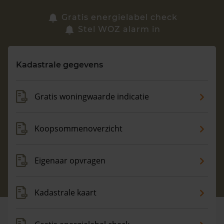
Zoek een woning
Gratis energielabel check
Stel WOZ alarm in
Vragen? Neem contact met ons op
Kadastrale gegevens
088 220 4200
Maandag t/m vrijdag - 08:00 -18:00
Gratis woningwaarde indicatie
Koopsommenoverzicht
Eigenaar opvragen
Kadastrale kaart