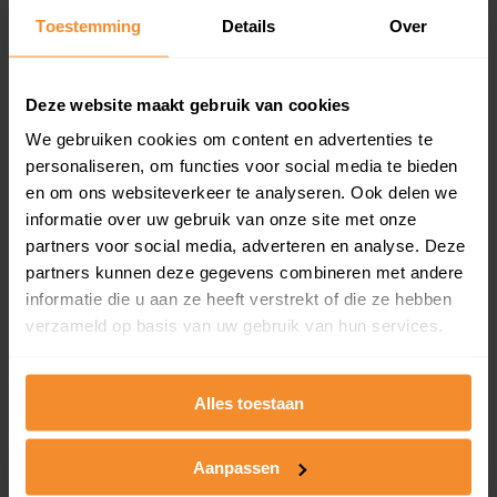
Toestemming
Details
Over
Een overzicht van alle verkochte woningen (koopsom
en koopdatum) binnen een postcodegebied. Dit
inclusief een jaar lang gratis updates van nieuwe
koopsommen.
Deze website maakt gebruik van cookies
We gebruiken cookies om content en advertenties te
personaliseren, om functies voor social media te bieden
en om ons websiteverkeer te analyseren. Ook delen we
Bekijk product
informatie over uw gebruik van onze site met onze
partners voor social media, adverteren en analyse. Deze
Direct leverbaar
partners kunnen deze gegevens combineren met andere
informatie die u aan ze heeft verstrekt of die ze hebben
verzameld op basis van uw gebruik van hun services.
Kadastrale kaart pakket
Alleen globale ligging perceel
Alles toestaan
Een uitgebreid overzicht van het perceel en
omliggende percelen met de kadastrale erfgrenzen,
Aanpassen
dit inclusief de luchtfoto!