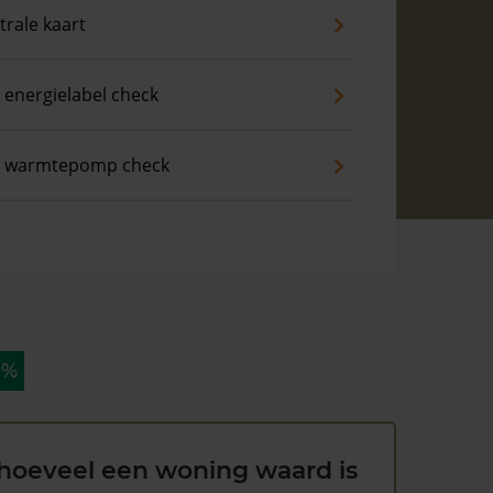
trale kaart
 energielabel check
s warmtepomp check
 %
hoeveel een woning waard is