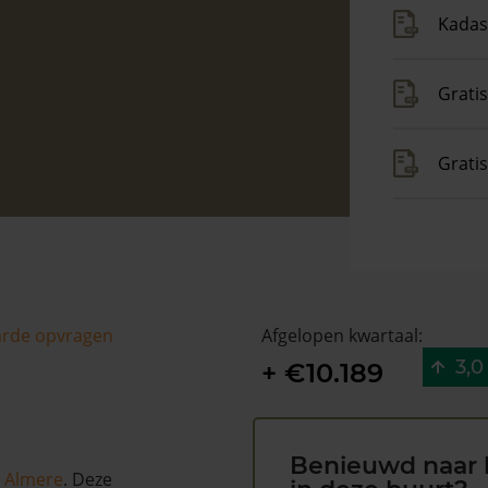
Kadas
Gratis
Grati
arde opvragen
Afgelopen kwartaal:
3,0
+ €10.189
Benieuwd naar 
n
Almere
. Deze