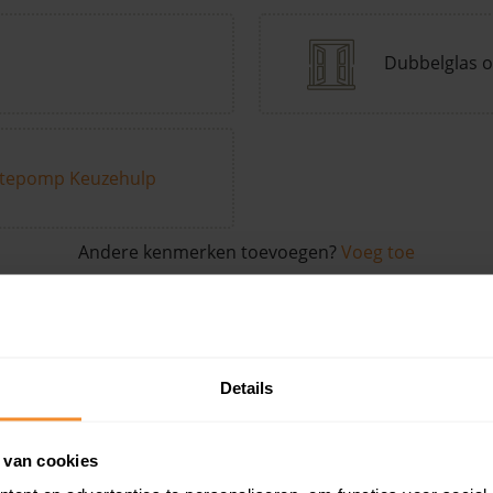
Dubbelglas o
tepomp Keuzehulp
Andere kenmerken toevoegen?
Voeg toe
in de buurt
Details
Woonoppervlak
Perceel
Ver
 van cookies