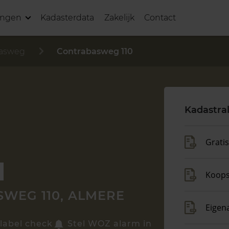
ingen
Kadasterdata
Zakelijk
Contact
basweg
Contrabasweg 110
Kadastra
Grati
Koop
WEG 110, ALMERE
Eigen
label check
Stel WOZ alarm in