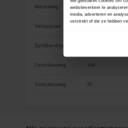
We gebruiken cookies om cont
Marinaweg
133
websiteverkeer te analyseren
media, adverteren en analys
verstrekt of die ze hebben v
Venusstraat
16
Zanzibarstraat
16
Contrabasweg
104
Contrabasweg
70