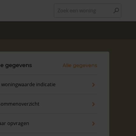
Zoek een woning
le gegevens
Alle gegevens
s woningwaarde indicatie
sommenoverzicht
aar opvragen