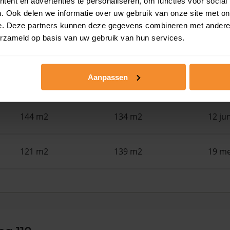
ent en advertenties te personaliseren, om functies voor social
182 m2
23.085 m2
30 ju
. Ook delen we informatie over uw gebruik van onze site met on
e. Deze partners kunnen deze gegevens combineren met andere i
erzameld op basis van uw gebruik van hun services.
144 m2
166 m2
30 ju
Aanpassen
134 m2
168 m2
30 ju
144 m2
134 m2
12 ju
121 m2
139 m2
19 me