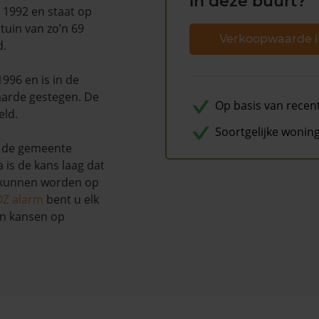
in deze buurt?
 1992 en staat op
tuin van zo’n 69
Verkoopwaarde i
d.
996 en is in de
arde gestegen. De
Op basis van recen
eld.
Soortgelijke wonin
 de gemeente
 is de kans laag dat
u kunnen worden op
OZ alarm
bent u elk
en kansen op