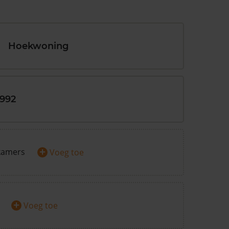
Hoekwoning
1992
+
kamers
Voeg toe
+
Voeg toe