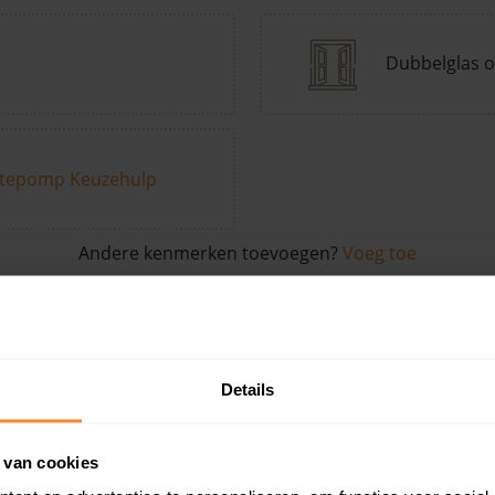
Dubbelglas o
tepomp Keuzehulp
Andere kenmerken toevoegen?
Voeg toe
in de buurt
Details
Woonoppervlak
Perceel
Ver
 van cookies