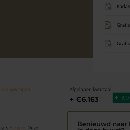
Kadas
Gratis
Grati
arde opvragen
Afgelopen kwartaal:
3,0
+ €6.163
Benieuwd naar 
laats
Almere
. Deze