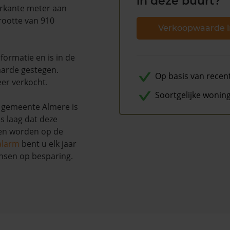
in deze buurt?
erkante meter aan
rootte van 910
Verkoopwaarde i
ormatie en is in de
arde gestegen.
Op basis van recen
eer verkocht.
Soortgelijke wonin
 gemeente Almere is
s laag dat deze
nen worden op de
alarm
bent u elk jaar
nsen op besparing.