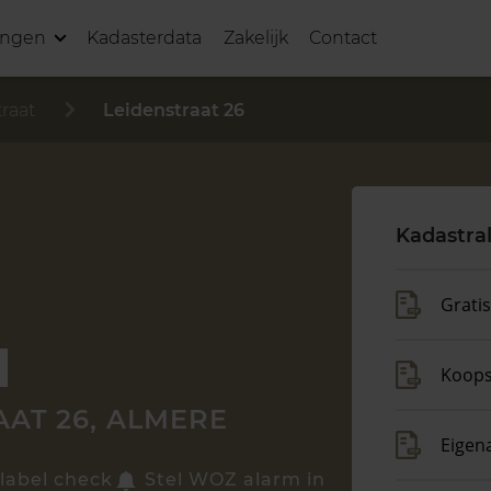
ingen
Kadasterdata
Zakelijk
Contact
raat
Leidenstraat 26
Kadastra
Grati
Koop
AAT 26, ALMERE
Eigen
label check
Stel WOZ alarm in