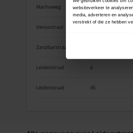
We gebruiken cookies om cont
Marinaweg
133
websiteverkeer te analyseren
media, adverteren en analys
verstrekt of die ze hebben v
Venusstraat
16
Zanzibarstraat
16
Leidenstraat
6
Leidenstraat
45