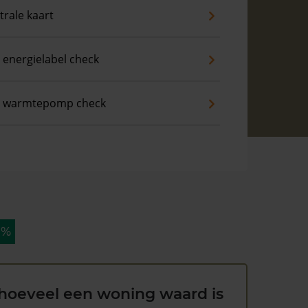
trale kaart
 energielabel check
s warmtepomp check
 %
hoeveel een woning waard is