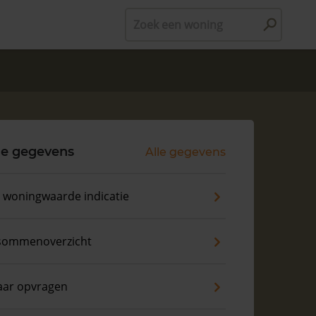
Zoek een woning
le gegevens
Alle gegevens
s woningwaarde indicatie
sommenoverzicht
aar opvragen