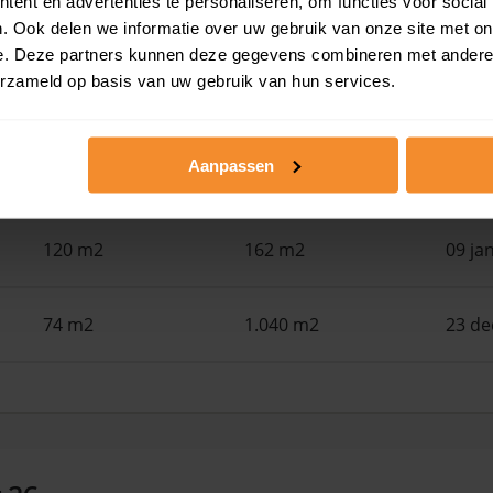
ent en advertenties te personaliseren, om functies voor social
182 m2
23.085 m2
30 ju
. Ook delen we informatie over uw gebruik van onze site met on
e. Deze partners kunnen deze gegevens combineren met andere i
erzameld op basis van uw gebruik van hun services.
144 m2
166 m2
30 ju
Aanpassen
134 m2
168 m2
30 ju
120 m2
162 m2
09 ja
74 m2
1.040 m2
23 d