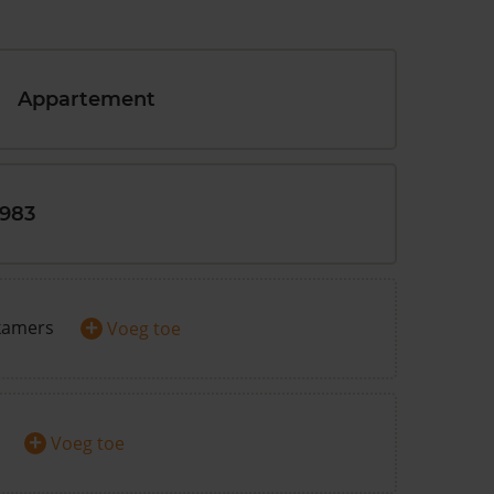
Appartement
1983
+
kamers
Voeg toe
+
Voeg toe