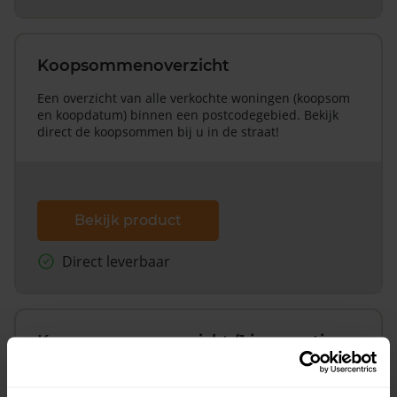
Koopsommenoverzicht
Een overzicht van alle verkochte woningen (koopsom
en koopdatum) binnen een postcodegebied. Bekijk
direct de koopsommen bij u in de straat!
Bekijk product
Direct leverbaar
Koopsommenoverzicht (1 jaar gratis
updates)
Inclusief 1 jaar gratis updates