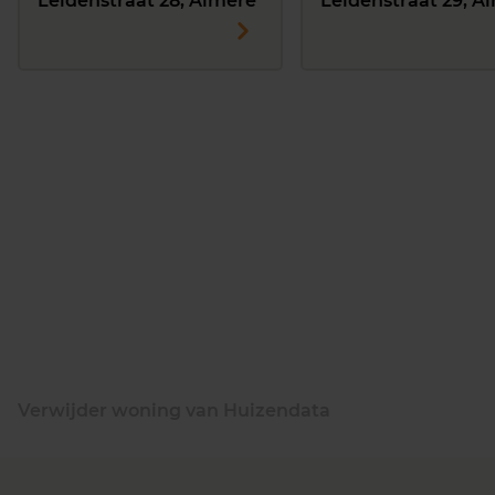
Leidenstraat 28, Almere
Leidenstraat 29, A
Verwijder woning van Huizendata