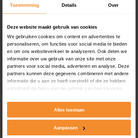
Toestemming
Details
Over
Een overzicht van alle verkochte woningen (koopsom
en koopdatum) binnen een postcodegebied. Dit
inclusief een jaar lang gratis updates van nieuwe
koopsommen.
Deze website maakt gebruik van cookies
We gebruiken cookies om content en advertenties te
personaliseren, om functies voor social media te bieden
en om ons websiteverkeer te analyseren. Ook delen we
Bekijk product
informatie over uw gebruik van onze site met onze
partners voor social media, adverteren en analyse. Deze
Direct leverbaar
partners kunnen deze gegevens combineren met andere
informatie die u aan ze heeft verstrekt of die ze hebben
verzameld op basis van uw gebruik van hun services.
Kadastrale kaart pakket
Alleen globale ligging perceel
Alles toestaan
Een uitgebreid overzicht van het perceel en
omliggende percelen met de kadastrale erfgrenzen,
Aanpassen
dit inclusief de luchtfoto!