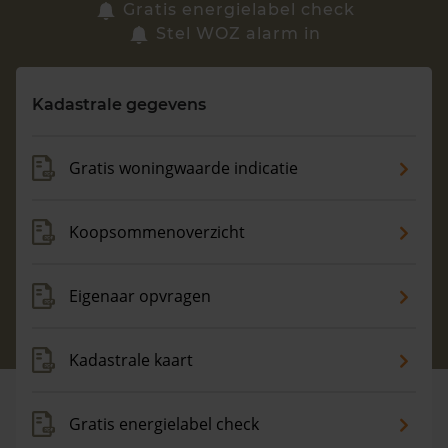
Zoek een woning
Gratis energielabel check
Stel WOZ alarm in
Vragen? Neem contact met ons op
Kadastrale gegevens
088 220 4200
Maandag t/m vrijdag - 08:00 -18:00
Gratis woningwaarde indicatie
Koopsommenoverzicht
Eigenaar opvragen
Kadastrale kaart
Gratis energielabel check