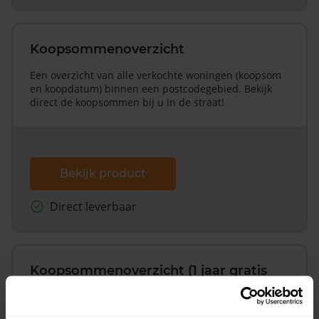
Koopsommenoverzicht
Een overzicht van alle verkochte woningen (koopsom
en koopdatum) binnen een postcodegebied. Bekijk
direct de koopsommen bij u in de straat!
Bekijk product
Direct leverbaar
Koopsommenoverzicht (1 jaar gratis
updates)
Inclusief 1 jaar gratis updates