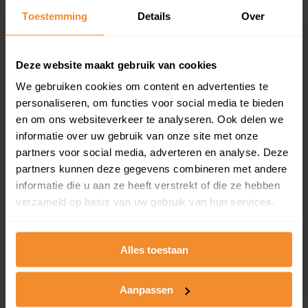
Toestemming
Details
Over
Een overzicht van alle verkochte woningen (koopsom
en koopdatum) binnen een postcodegebied. Dit
inclusief een jaar lang gratis updates van nieuwe
koopsommen.
Deze website maakt gebruik van cookies
We gebruiken cookies om content en advertenties te
personaliseren, om functies voor social media te bieden
en om ons websiteverkeer te analyseren. Ook delen we
Bekijk product
informatie over uw gebruik van onze site met onze
partners voor social media, adverteren en analyse. Deze
Direct leverbaar
partners kunnen deze gegevens combineren met andere
informatie die u aan ze heeft verstrekt of die ze hebben
verzameld op basis van uw gebruik van hun services.
Kadastrale kaart pakket
Alleen globale ligging perceel
Alles toestaan
Een uitgebreid overzicht van het perceel en
omliggende percelen met de kadastrale erfgrenzen,
Aanpassen
dit inclusief de luchtfoto!