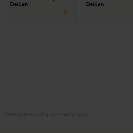
Delden
Delden
Verwijder woning van Huizendata