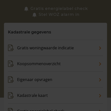
Zoek een woning
Gratis energielabel check
Stel WOZ alarm in
Vragen? Neem contact met ons op
Kadastrale gegevens
088 220 4200
Maandag t/m vrijdag - 08:00 -18:00
Gratis woningwaarde indicatie
Koopsommenoverzicht
Eigenaar opvragen
Kadastrale kaart