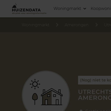
Woningmarkt
Koopwon
Woningmarkt
Amerongen
Utr
(Nog) niet te k
UTRECHT
AMERON