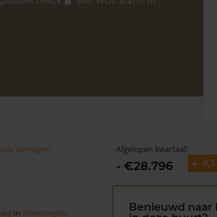
gielabel check
Stel WOZ alarm in
arde opvragen
Afgelopen kwartaal:
8,3
- €28.796
Benieuwd naar 
weg
in
Amerongen
.