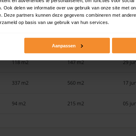
ent en advertenties te personaliseren, om functies voor social
. Ook delen we informatie over uw gebruik van onze site met on
170 m2
490 m2
30 ju
e. Deze partners kunnen deze gegevens combineren met andere i
erzameld op basis van uw gebruik van hun services.
147 m2
215 m2
29 ju
Aanpassen
118 m2
147 m2
29 ju
337 m2
560 m2
17 ju
94 m2
215 m2
05 ju