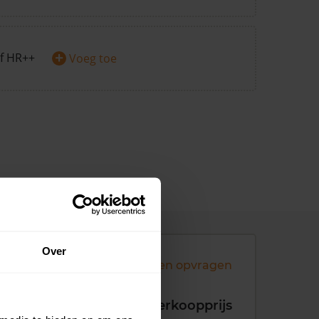
+
f HR++
Voeg toe
Over
Andere koopsommen opvragen
koopdatum
Verkoopprijs