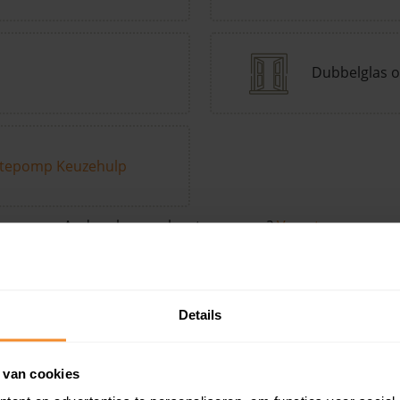
Dubbelglas o
tepomp Keuzehulp
Andere kenmerken toevoegen?
Voeg toe
Details
in de buurt
 van cookies
Woonoppervlak
Perceel
Ver