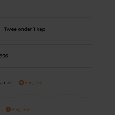
Twee onder 1 kap
1936
+
kamers
Voeg toe
+
Voeg toe