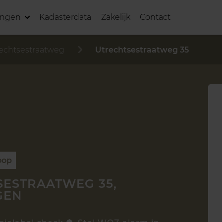
ingen
Kadasterdata
Zakelijk
Contact
echtsestraatweg
Utrechtsestraatweg 35
oop
SESTRAATWEG 35,
GEN