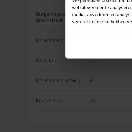
We gebruiken cookies om cont
websiteverkeer te analyseren
Burgemeester van den
64
media, adverteren en analys
Boschstraat
verstrekt of die ze hebben v
Utrechtsestraatweg
59A
De Klamp
12
Utrechtsestraatweg
8
Koenestraat
18