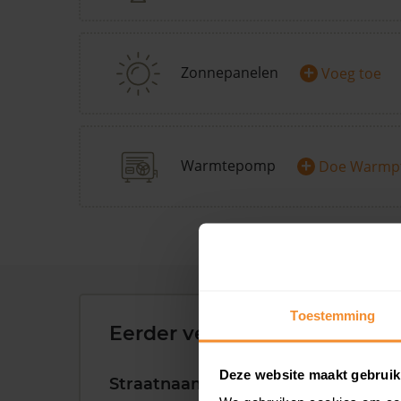
+
Zonnepanelen
Voeg toe
+
Warmtepomp
Doe Warmp
Toestemming
Eerder verkochte woningen 
Deze website maakt gebruik
Straatnaam
Huisnr.