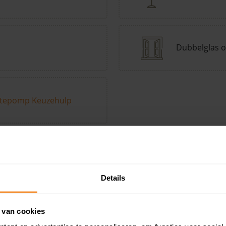
Dubbelglas o
tepomp Keuzehulp
Andere kenmerken toevoegen?
Voeg toe
Details
in de buurt
 van cookies
Woonoppervlak
Perceel
Ver