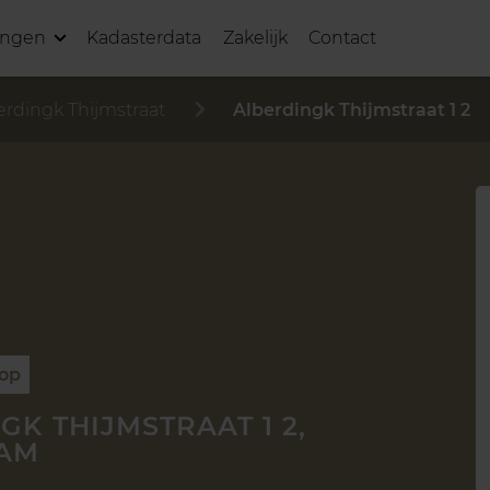
ingen
Kadasterdata
Zakelijk
Contact
erdingk Thijmstraat
Alberdingk Thijmstraat 1 2
oop
GK THIJMSTRAAT 1 2,
AM