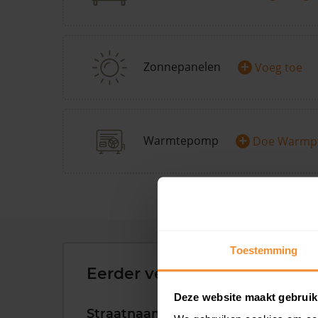
+
Zonnepanelen
Voeg toe
+
Warmtepomp
Doe Warmp
Toestemming
Eerder verkochte woningen 
Deze website maakt gebruik
Straatnaam
Huisnr.