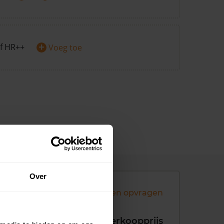
+
f HR++
Voeg toe
Over
Andere koopsommen opvragen
koopdatum
Verkoopprijs