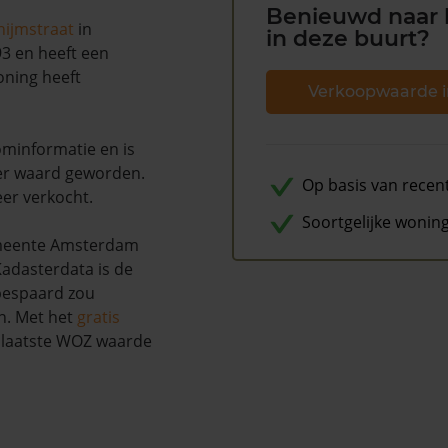
Benieuwd naar 
hijmstraat
in
in deze buurt?
93 en heeft een
oning heeft
Verkoopwaarde i
minformatie en is
er waard geworden.
Op basis van recen
eer verkocht.
Soortgelijke wonin
gemeente Amsterdam
adasterdata is de
 bespaard zou
n. Met het
gratis
w laatste WOZ waarde