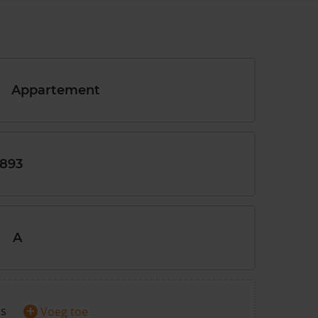
Appartement
1893
A
+
rs
Voeg toe