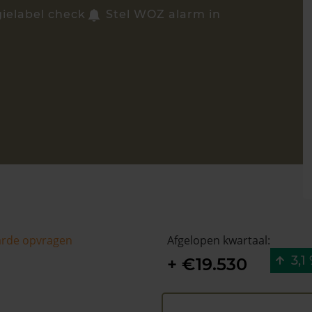
ielabel check
Stel WOZ alarm in
arde opvragen
Afgelopen kwartaal:
3,1
+ €19.530