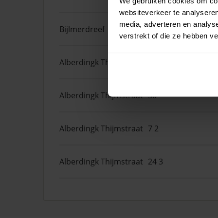
We gebruiken cookies om cont
websiteverkeer te analyseren
media, adverteren en analys
Bijlmerdreef
1457
verstrekt of die ze hebben v
Alberdingk Thijmstraat
28 2
Alberdingk Thijmstraat
30
Alberdingk Thijmstraat
7 2
Alberdingk Thijmstraat
24 3