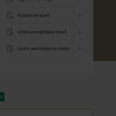
Kadastrale kaart
Gratis energielabel check
Gratis warmtepomp check
 %