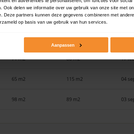
ent en advertenties te personaliseren, om functies voor social
. Ook delen we informatie over uw gebruik van onze site met on
e. Deze partners kunnen deze gegevens combineren met andere i
110 m2
108 m2
30 ju
erzameld op basis van uw gebruik van hun services.
61 m2
98 m2
09 ap
Aanpassen
71 m2
88 m2
17 fe
65 m2
115 m2
04 se
98 m2
89 m2
03 se