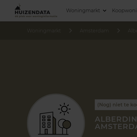
Woningmarkt
Koopwon
Woningmarkt
Amsterdam
Alb
(Nog) niet te k
ALBERDIN
AMSTERD