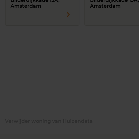
Bilderdijkkade 13A,
Bilderdijkkade 13A,
Amsterdam
Amsterdam
Verwijder woning van Huizendata