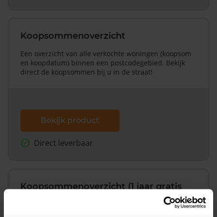
Koopsommenoverzicht
Een overzicht van alle verkochte woningen (koopsom
en koopdatum) binnen een postcodegebied. Bekijk
direct de koopsommen bij u in de straat!
Bekijk product
Direct leverbaar
Koopsommenoverzicht (1 jaar gratis
updates)
Inclusief 1 jaar gratis updates