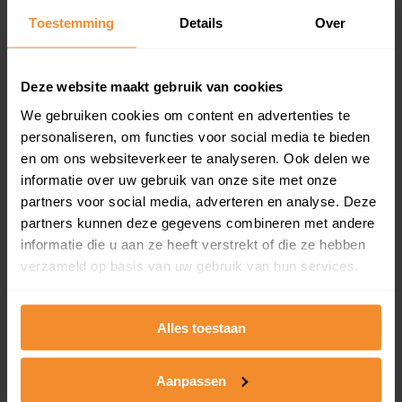
Toestemming
Details
Over
Een overzicht van alle verkochte woningen (koopsom
en koopdatum) binnen een postcodegebied. Dit
inclusief een jaar lang gratis updates van nieuwe
koopsommen.
Deze website maakt gebruik van cookies
We gebruiken cookies om content en advertenties te
personaliseren, om functies voor social media te bieden
en om ons websiteverkeer te analyseren. Ook delen we
Bekijk product
informatie over uw gebruik van onze site met onze
partners voor social media, adverteren en analyse. Deze
Direct leverbaar
partners kunnen deze gegevens combineren met andere
informatie die u aan ze heeft verstrekt of die ze hebben
verzameld op basis van uw gebruik van hun services.
Kadastrale kaart pakket
Alleen globale ligging perceel
Alles toestaan
Een uitgebreid overzicht van het perceel en
omliggende percelen met de kadastrale erfgrenzen,
Aanpassen
dit inclusief de luchtfoto!