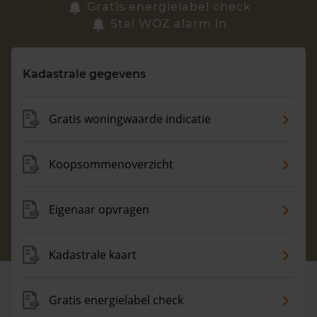
Zoek een woning
Gratis energielabel check
Stel WOZ alarm in
Vragen? Neem contact met ons op
Kadastrale gegevens
088 220 4200
Maandag t/m vrijdag - 08:00 -18:00
Gratis woningwaarde indicatie
Koopsommenoverzicht
Eigenaar opvragen
Kadastrale kaart
Gratis energielabel check