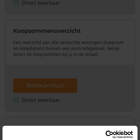
Direct leverbaar
Koopsommenoverzicht
Een overzicht van alle verkochte woningen (koopsom
en koopdatum) binnen een postcodegebied. Bekijk
direct de koopsommen bij u in de straat!
Bekijk product
Direct leverbaar
Koopsommenoverzicht (1 jaar gratis
updates)