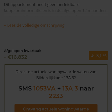
Dit appartement heeft geen herleidbare
koopsominformatie en is in de afgelopen 12 maanden
meer dan 8% meer waard geworden. Waarschijnlijk is
deze woning sinds 1993 niet meer verkocht.
+ Lees de volledige omschrijving
De gemeentelijke WOZ waarde van Bilderdijkkade 13A 3
is €542.000 (2020). Volgens Kadasterdata is de kans
laag dat deze waarde te hoog is en dat er bespaard zou
Afgelopen kwartaal:
kunnen worden op de gemeentelijke belastingen. Met
3,1 %
- €16.832
het
gratis WOZ alarm
bent u elk jaar op de hoogte van
uw laatste WOZ waarde en kansen op besparing.
Schrijf u
hier
gratis in.
Direct de actuele woningwaarde weten van
Bilderdijkkade 13A 3?
SMS
1053VA
+
13A 3
naar
2233
Ontvang actuele woningwaarde