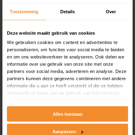
Inclusief 1 jaar gratis updates
Toestemming
Details
Over
Een overzicht van alle verkochte woningen (koopsom
en koopdatum) binnen een postcodegebied. Dit
inclusief een jaar lang gratis updates van nieuwe
Deze website maakt gebruik van cookies
koopsommen.
We gebruiken cookies om content en advertenties te
personaliseren, om functies voor social media te bieden
en om ons websiteverkeer te analyseren. Ook delen we
Bekijk product
informatie over uw gebruik van onze site met onze
partners voor social media, adverteren en analyse. Deze
Direct leverbaar
partners kunnen deze gegevens combineren met andere
informatie die u aan ze heeft verstrekt of die ze hebben
verzameld op basis van uw gebruik van hun services.
Kadastrale kaart pakket
Alles toestaan
Alleen globale ligging perceel
Een uitgebreid overzicht van het perceel en
omliggende percelen met de kadastrale erfgrenzen,
Aanpassen