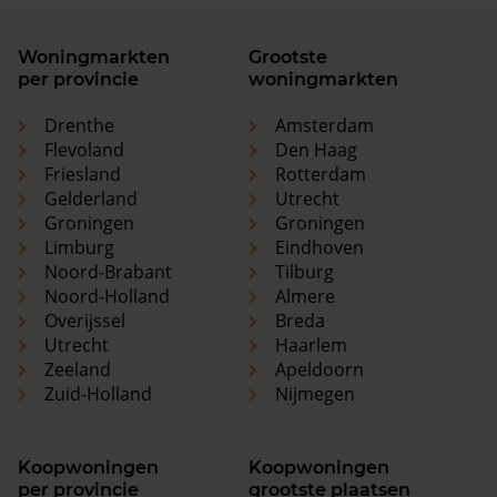
Woningmarkten
Grootste
per provincie
woningmarkten
Drenthe
Amsterdam
Flevoland
Den Haag
Friesland
Rotterdam
Gelderland
Utrecht
Groningen
Groningen
Limburg
Eindhoven
Noord-Brabant
Tilburg
Noord-Holland
Almere
Overijssel
Breda
Utrecht
Haarlem
Zeeland
Apeldoorn
Zuid-Holland
Nijmegen
Koopwoningen
Koopwoningen
per provincie
grootste plaatsen