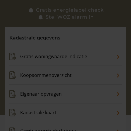
Zoek een woning
Gratis energielabel check
Stel WOZ alarm in
Vragen? Neem contact met ons op
Kadastrale gegevens
088 220 4200
Maandag t/m vrijdag - 08:00 -18:00
Gratis woningwaarde indicatie
Koopsommenoverzicht
Eigenaar opvragen
Kadastrale kaart