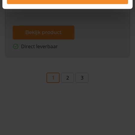
dit inclusief de luchtfoto!
Bekijk product
Direct leverbaar
1
2
3