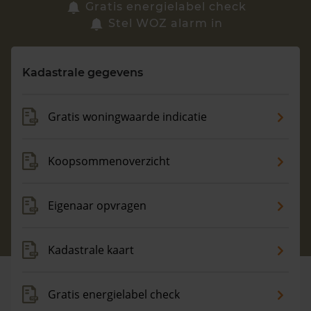
Zoek een woning
Gratis energielabel check
Stel WOZ alarm in
Vragen? Neem contact met ons op
Kadastrale gegevens
088 220 4200
Maandag t/m vrijdag - 08:00 -18:00
Gratis woningwaarde indicatie
Koopsommenoverzicht
Eigenaar opvragen
Kadastrale kaart
Gratis energielabel check