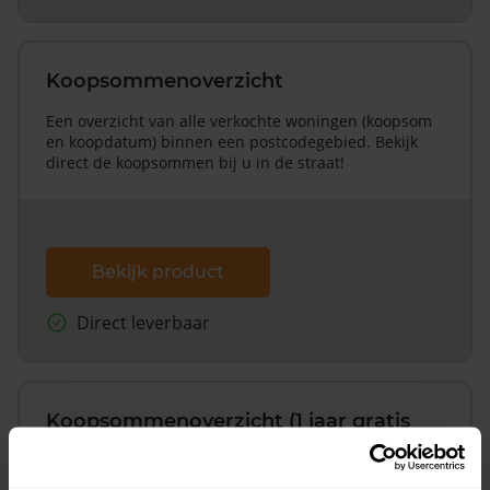
Koopsommenoverzicht
Een overzicht van alle verkochte woningen (koopsom
en koopdatum) binnen een postcodegebied. Bekijk
direct de koopsommen bij u in de straat!
Bekijk product
Direct leverbaar
Koopsommenoverzicht (1 jaar gratis
updates)
Inclusief 1 jaar gratis updates