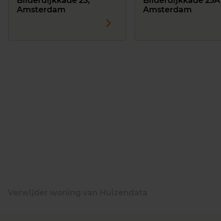
Bilderdijkkade 23,
Bilderdijkkade 23A
Amsterdam
Amsterdam
Verwijder woning van Huizendata