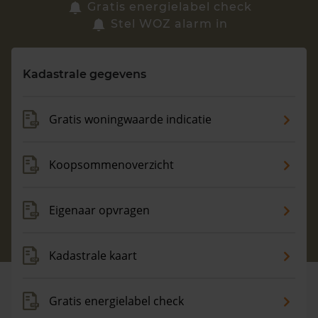
Zoek een woning
Gratis energielabel check
Stel WOZ alarm in
Vragen? Neem contact met ons op
Kadastrale gegevens
088 220 4200
Maandag t/m vrijdag - 08:00 -18:00
Gratis woningwaarde indicatie
Koopsommenoverzicht
Eigenaar opvragen
Kadastrale kaart
Gratis energielabel check