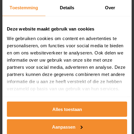
Toestemming
Details
Over
Een overzicht van alle verkochte woningen (koopsom
en koopdatum) binnen een postcodegebied. Dit
inclusief een jaar lang gratis updates van nieuwe
koopsommen.
Deze website maakt gebruik van cookies
We gebruiken cookies om content en advertenties te
personaliseren, om functies voor social media te bieden
en om ons websiteverkeer te analyseren. Ook delen we
Bekijk product
informatie over uw gebruik van onze site met onze
partners voor social media, adverteren en analyse. Deze
Direct leverbaar
partners kunnen deze gegevens combineren met andere
informatie die u aan ze heeft verstrekt of die ze hebben
verzameld op basis van uw gebruik van hun services.
Kadastrale kaart pakket
Alleen globale ligging perceel
Alles toestaan
Een uitgebreid overzicht van het perceel en
omliggende percelen met de kadastrale erfgrenzen,
Aanpassen
dit inclusief de luchtfoto!