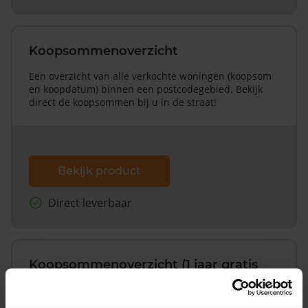
Koopsommenoverzicht
Een overzicht van alle verkochte woningen (koopsom
en koopdatum) binnen een postcodegebied. Bekijk
direct de koopsommen bij u in de straat!
Bekijk product
Direct leverbaar
Koopsommenoverzicht (1 jaar gratis
updates)
Inclusief 1 jaar gratis updates