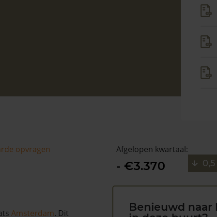
arde opvragen
Afgelopen kwartaal:
0,5
- €3.370
Benieuwd naar 
ats
Amsterdam
. Dit