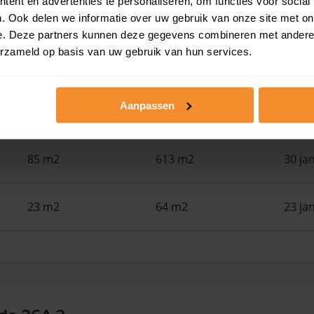
ent en advertenties te personaliseren, om functies voor social
67 m2
173 m2
12 ju
. Ook delen we informatie over uw gebruik van onze site met on
e. Deze partners kunnen deze gegevens combineren met andere i
erzameld op basis van uw gebruik van hun services.
102 m2
4.420 m2
30 ap
Aanpassen
37 m2
180 m2
27 fe
85 m2
613 m2
30 ja
23 m2
64 m2
23 ja