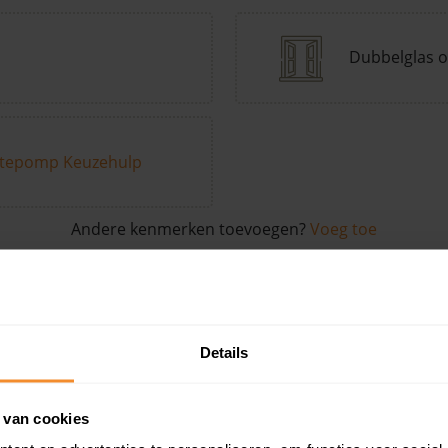
Dubbelglas o
tepomp Keuzehulp
Andere kenmerken toevoegen?
Voeg toe
in de buurt
Details
Woonoppervlak
Perceel
Ver
 van cookies