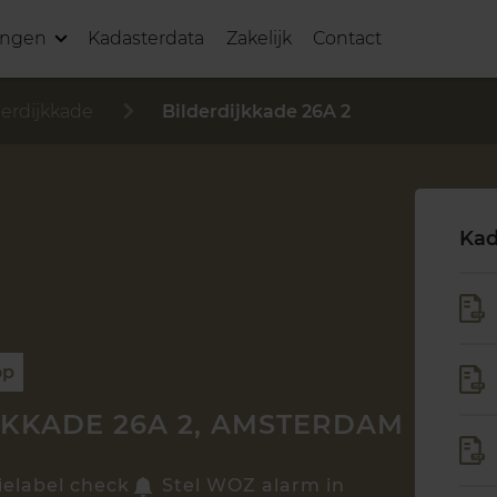
ingen
Kadasterdata
Zakelijk
Contact
derdijkkade
Bilderdijkkade 26A 2
Kad
op
JKKADE 26A 2, AMSTERDAM
ielabel check
Stel WOZ alarm in