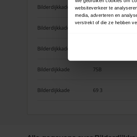
We gebruiken cookies om cont
Bilderdijkkade
26 1
websiteverkeer te analyseren
media, adverteren en analys
verstrekt of die ze hebben v
Bilderdijkkade
56D
Bilderdijkkade
89 4
Bilderdijkkade
75B
Bilderdijkkade
69 3