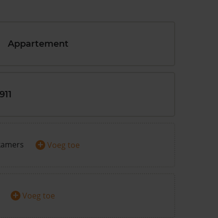
Appartement
911
+
kamers
Voeg toe
+
Voeg toe