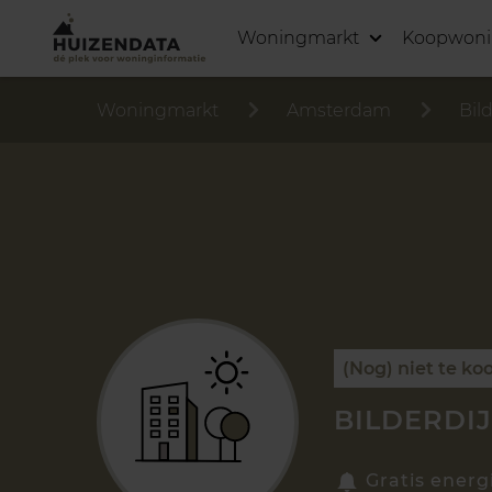
Woningmarkt
Koopwon
Woningmarkt
Amsterdam
Bil
(Nog) niet te ko
BILDERDI
Gratis energ