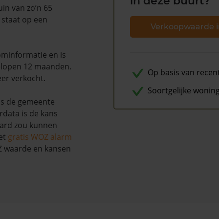
in deze buurt?
in van zo’n 65
 staat op een
Verkoopwaarde i
minformatie en is
elopen 12 maanden.
Op basis van recen
eer verkocht.
Soortgelijke wonin
ns de gemeente
rdata is de kans
aard zou kunnen
et
gratis WOZ alarm
OZ waarde en kansen