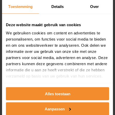
Toestemming
Details
Over
Een overzicht van alle verkochte woningen (koopsom
en koopdatum) binnen een postcodegebied. Dit
inclusief een jaar lang gratis updates van nieuwe
koopsommen.
Deze website maakt gebruik van cookies
We gebruiken cookies om content en advertenties te
personaliseren, om functies voor social media te bieden
en om ons websiteverkeer te analyseren. Ook delen we
Bekijk product
informatie over uw gebruik van onze site met onze
partners voor social media, adverteren en analyse. Deze
Direct leverbaar
partners kunnen deze gegevens combineren met andere
informatie die u aan ze heeft verstrekt of die ze hebben
verzameld op basis van uw gebruik van hun services.
Kadastrale kaart pakket
Alleen globale ligging perceel
Alles toestaan
Een uitgebreid overzicht van het perceel en
omliggende percelen met de kadastrale erfgrenzen,
Aanpassen
dit inclusief de luchtfoto!