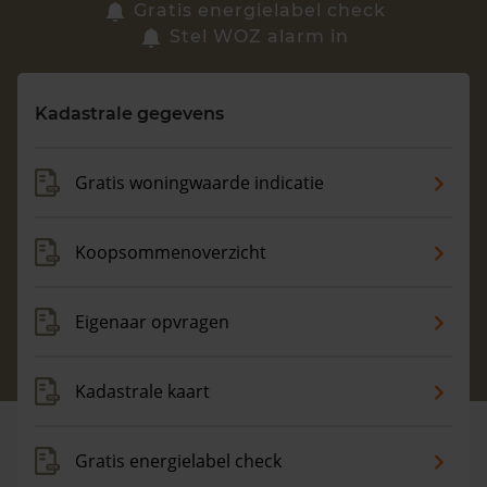
Zoek een woning
Gratis energielabel check
Stel WOZ alarm in
Vragen? Neem contact met ons op
Kadastrale gegevens
088 220 4200
Maandag t/m vrijdag - 08:00 -18:00
Gratis woningwaarde indicatie
Koopsommenoverzicht
Eigenaar opvragen
Kadastrale kaart
Gratis energielabel check