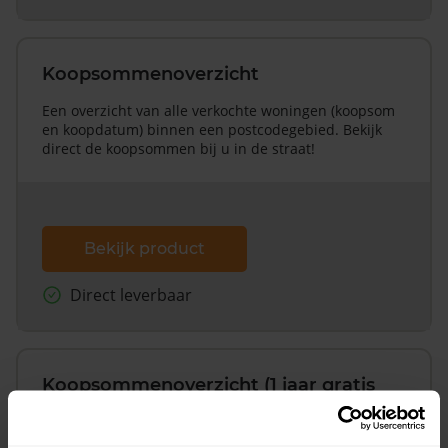
Koopsommenoverzicht
Een overzicht van alle verkochte woningen (koopsom
en koopdatum) binnen een postcodegebied. Bekijk
direct de koopsommen bij u in de straat!
Bekijk product
Direct leverbaar
Koopsommenoverzicht (1 jaar gratis
updates)
Inclusief 1 jaar gratis updates