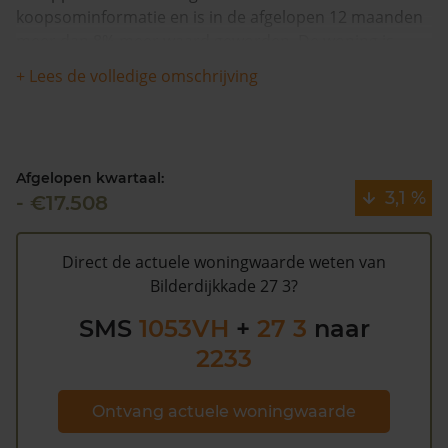
koopsominformatie en is in de afgelopen 12 maanden
meer dan 8% meer waard geworden. De woning is
sinds 1993 waarschijnlijk niet meer verkocht.
+ Lees de volledige omschrijving
De gemeentelijke WOZ waarde van Bilderdijkkade 27 3
is €361.000 (2020). Volgens Kadasterdata is de kans
laag dat deze waarde te hoog is en dat er bespaard zou
Afgelopen kwartaal:
kunnen worden op de gemeentelijke belastingen. Met
3,1 %
- €17.508
het
gratis WOZ alarm
bent u elk jaar op de hoogte van
uw laatste WOZ waarde en kansen op besparing.
Schrijf u
hier
gratis in.
Direct de actuele woningwaarde weten van
Bilderdijkkade 27 3?
SMS
1053VH
+
27 3
naar
2233
Ontvang actuele woningwaarde