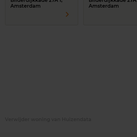
Bilderdijkkade 27A 1,
Bilderdijkkade 27A 
Amsterdam
Amsterdam
Verwijder woning van Huizendata