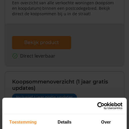
Een overzicht van alle verkochte woningen (koopsom
en koopdatum) binnen een postcodegebied. Bekijk
direct de koopsommen bij u in de straat!
Bekijk product
Direct leverbaar
Koopsommenoverzicht (1 jaar gratis
updates)
Inclusief 1 jaar gratis updates
Een overzicht van alle verkochte woningen (koopsom
en koopdatum) binnen een postcodegebied. Dit
inclusief een jaar lang gratis updates van nieuwe
Toestemming
Details
Over
koopsommen.