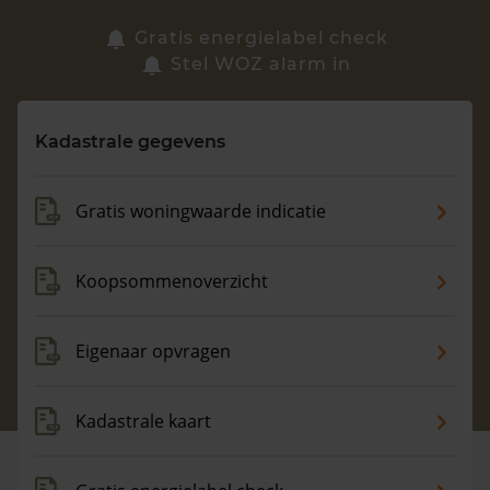
Zoek een woning
Gratis energielabel check
Stel WOZ alarm in
Vragen? Neem contact met ons op
Kadastrale gegevens
088 220 4200
Maandag t/m vrijdag - 08:00 -18:00
Gratis woningwaarde indicatie
Koopsommenoverzicht
Eigenaar opvragen
Kadastrale kaart