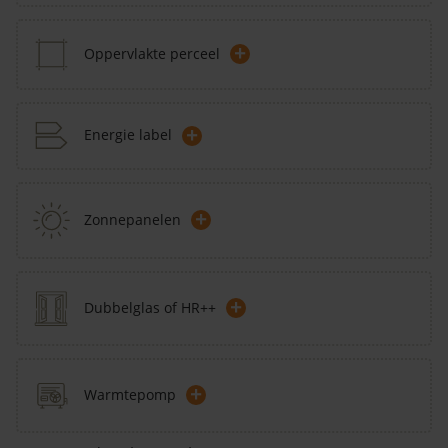
+
Oppervlakte perceel
+
Energie label
+
Zonnepanelen
+
Dubbelglas of HR++
+
Warmtepomp