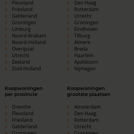
Flevoland
Den Haag
Friesland
Rotterdam
Gelderland
Utrecht
Groningen
Groningen
Limburg
Eindhoven
Noord-Brabant
Tilburg
Noord-Holland
Almere
Overijssel
Breda
Utrecht
Haarlem
Zeeland
Apeldoorn
Zuid-Holland
Nijmegen
Koopwoningen
Koopwoningen
per provincie
grootste plaatsen
Drenthe
Amsterdam
Flevoland
Den Haag
Friesland
Rotterdam
Gelderland
Utrecht
Groningen
Groningen