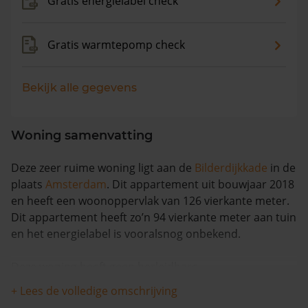
Gratis energielabel check
Gratis warmtepomp check
Bekijk alle gegevens
Woning samenvatting
Deze zeer ruime woning ligt aan de
Bilderdijkkade
in de
plaats
Amsterdam
. Dit appartement uit bouwjaar 2018
en heeft een woonoppervlak van 126 vierkante meter.
Dit appartement heeft zo’n 94 vierkante meter aan tuin
en het energielabel is vooralsnog onbekend.
Deze woning heeft geen herleidbare
koopsominformatie en is in de afgelopen 12 maanden
+ Lees de volledige omschrijving
met meer dan 8% in waarde gestegen. Waarschijnlijk is