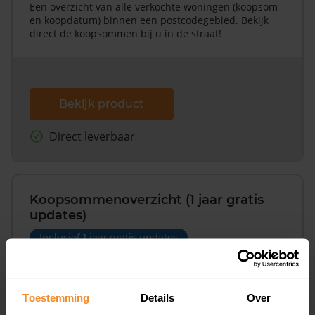
Een overzicht van alle verkochte woningen (koopsom
en koopdatum) binnen een postcodegebied. Bekijk
direct de koopsommen bij u in de straat!
Bekijk product
Direct leverbaar
Koopsommenoverzicht (1 jaar gratis
updates)
Inclusief 1 jaar gratis updates
Een overzicht van alle verkochte woningen (koopsom
en koopdatum) binnen een postcodegebied. Dit
inclusief een jaar lang gratis updates van nieuwe
Toestemming
Details
Over
koopsommen.