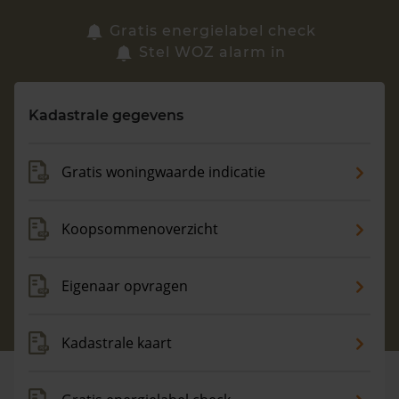
Zoek een woning
Gratis energielabel check
Stel WOZ alarm in
Vragen? Neem contact met ons op
Kadastrale gegevens
088 220 4200
Maandag t/m vrijdag - 08:00 -18:00
Gratis woningwaarde indicatie
Koopsommenoverzicht
Eigenaar opvragen
Kadastrale kaart