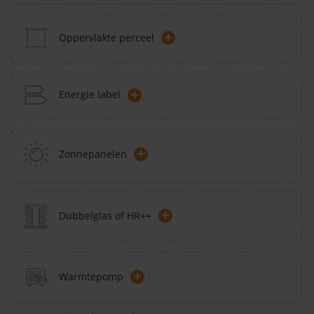
+
Oppervlakte perceel
+
Energie label
+
Zonnepanelen
+
Dubbelglas of HR++
+
Warmtepomp