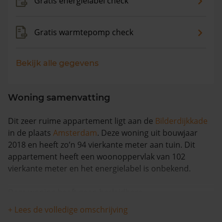
Gratis energielabel check
Gratis warmtepomp check
Bekijk alle gegevens
Woning samenvatting
Dit zeer ruime appartement ligt aan de
Bilderdijkkade
in de plaats
Amsterdam
. Deze woning uit bouwjaar
2018 en heeft zo’n 94 vierkante meter aan tuin. Dit
appartement heeft een woonoppervlak van 102
vierkante meter en het energielabel is onbekend.
Deze woning heeft geen herleidbare
koopsominformatie en is in de afgelopen 12 maanden
+ Lees de volledige omschrijving
meer dan 8% meer waard geworden. De woning is