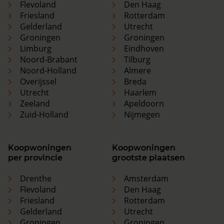
Flevoland
Den Haag
Friesland
Rotterdam
Gelderland
Utrecht
Groningen
Groningen
Limburg
Eindhoven
Noord-Brabant
Tilburg
Noord-Holland
Almere
Overijssel
Breda
Utrecht
Haarlem
Zeeland
Apeldoorn
Zuid-Holland
Nijmegen
Koopwoningen
Koopwoningen
per provincie
grootste plaatsen
Drenthe
Amsterdam
Flevoland
Den Haag
Friesland
Rotterdam
Gelderland
Utrecht
Groningen
Groningen