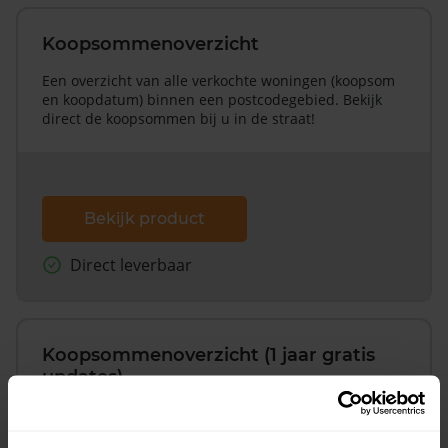
Koopsommenoverzicht
Een overzicht van alle verkochte woningen (koopsom
en koopdatum) binnen een postcodegebied. Bekijk
direct de koopsommen bij u in de straat!
Bekijk product
Direct leverbaar
Koopsommenoverzicht (1 jaar gratis
updates)
Inclusief 1 jaar gratis updates
Een overzicht van alle verkochte woningen (koopsom