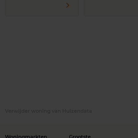
Verwijder woning van Huizendata
Woningmarkten
Grootste