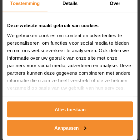
Toestemming
Details
Over
en koopdatum) binnen een postcodegebied. Dit
inclusief een jaar lang gratis updates van nieuwe
koopsommen.
Deze website maakt gebruik van cookies
We gebruiken cookies om content en advertenties te
personaliseren, om functies voor social media te bieden
Bekijk product
en om ons websiteverkeer te analyseren. Ook delen we
informatie over uw gebruik van onze site met onze
Direct leverbaar
partners voor social media, adverteren en analyse. Deze
partners kunnen deze gegevens combineren met andere
informatie die u aan ze heeft verstrekt of die ze hebben
verzameld op basis van uw gebruik van hun services.
Kadastrale kaart pakket
Alleen globale ligging perceel
Alles toestaan
Een uitgebreid overzicht van het perceel en
omliggende percelen met de kadastrale erfgrenzen,
dit inclusief de luchtfoto!
Aanpassen