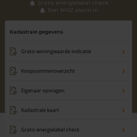
Zoek een woning
Gratis energielabel check
Stel WOZ alarm in
Vragen? Neem contact met ons op
Kadastrale gegevens
088 220 4200
Maandag t/m vrijdag - 08:00 -18:00
Gratis woningwaarde indicatie
Koopsommenoverzicht
Eigenaar opvragen
Kadastrale kaart
Gratis energielabel check