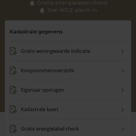
Zoek een woning
Gratis energielabel check
Stel WOZ alarm in
Vragen? Neem contact met ons op
Kadastrale gegevens
088 220 4200
Maandag t/m vrijdag - 08:00 -18:00
Gratis woningwaarde indicatie
Koopsommenoverzicht
Eigenaar opvragen
Kadastrale kaart
Gratis energielabel check