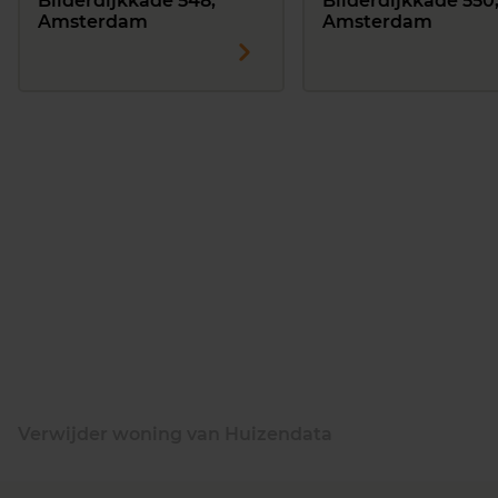
Bilderdijkkade 548,
Bilderdijkkade 550
Amsterdam
Amsterdam
Verwijder woning van Huizendata