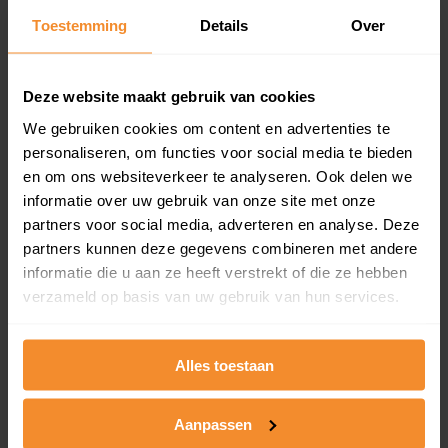
Toestemming
Details
Over
Een overzicht van alle verkochte woningen (koopsom
en koopdatum) binnen een postcodegebied. Dit
inclusief een jaar lang gratis updates van nieuwe
koopsommen.
Deze website maakt gebruik van cookies
We gebruiken cookies om content en advertenties te
personaliseren, om functies voor social media te bieden
en om ons websiteverkeer te analyseren. Ook delen we
Bekijk product
informatie over uw gebruik van onze site met onze
partners voor social media, adverteren en analyse. Deze
Direct leverbaar
partners kunnen deze gegevens combineren met andere
informatie die u aan ze heeft verstrekt of die ze hebben
verzameld op basis van uw gebruik van hun services.
Kadastrale kaart pakket
Alleen globale ligging perceel
Alles toestaan
Een uitgebreid overzicht van het perceel en
omliggende percelen met de kadastrale erfgrenzen,
Aanpassen
dit inclusief de luchtfoto!