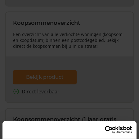
Koopsommenoverzicht
Een overzicht van alle verkochte woningen (koopsom
en koopdatum) binnen een postcodegebied. Bekijk
direct de koopsommen bij u in de straat!
Bekijk product
Direct leverbaar
Koopsommenoverzicht (1 jaar gratis
updates)
Inclusief 1 jaar gratis updates