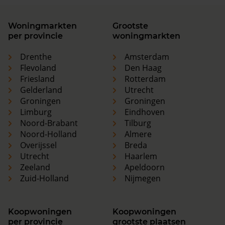
Woningmarkten
Grootste
per provincie
woningmarkten
Drenthe
Amsterdam
Flevoland
Den Haag
Friesland
Rotterdam
Gelderland
Utrecht
Groningen
Groningen
Limburg
Eindhoven
Noord-Brabant
Tilburg
Noord-Holland
Almere
Overijssel
Breda
Utrecht
Haarlem
Zeeland
Apeldoorn
Zuid-Holland
Nijmegen
Koopwoningen
Koopwoningen
per provincie
grootste plaatsen