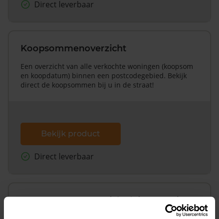
Direct leverbaar
Koopsommenoverzicht
Een overzicht van alle verkochte woningen (koopsom
en koopdatum) binnen een postcodegebied. Bekijk
direct de koopsommen bij u in de straat!
Bekijk product
Direct leverbaar
Koopsommenoverzicht (1 jaar gratis
updates)