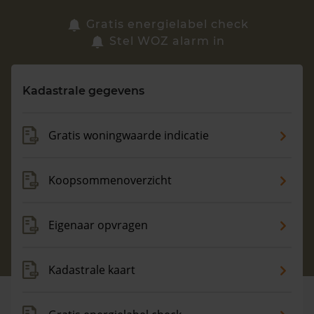
Zoek een woning
Gratis energielabel check
Stel WOZ alarm in
Vragen? Neem contact met ons op
Kadastrale gegevens
088 220 4200
Maandag t/m vrijdag - 08:00 -18:00
Gratis woningwaarde indicatie
Koopsommenoverzicht
Eigenaar opvragen
Kadastrale kaart