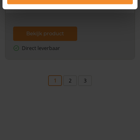
dit inclusief de luchtfoto!
Bekijk product
Direct leverbaar
1
2
3