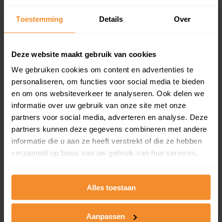
Inclusief 1 jaar gratis updates
Toestemming
Details
Over
Een overzicht van alle verkochte woningen (koopsom
en koopdatum) binnen een postcodegebied. Dit
inclusief een jaar lang gratis updates van nieuwe
Deze website maakt gebruik van cookies
koopsommen.
We gebruiken cookies om content en advertenties te
personaliseren, om functies voor social media te bieden
en om ons websiteverkeer te analyseren. Ook delen we
Bekijk product
informatie over uw gebruik van onze site met onze
partners voor social media, adverteren en analyse. Deze
Direct leverbaar
partners kunnen deze gegevens combineren met andere
informatie die u aan ze heeft verstrekt of die ze hebben
verzameld op basis van uw gebruik van hun services.
Kadastrale kaart pakket
Alles toestaan
Alleen globale ligging perceel
Een uitgebreid overzicht van het perceel en
omliggende percelen met de kadastrale erfgrenzen,
Aanpassen